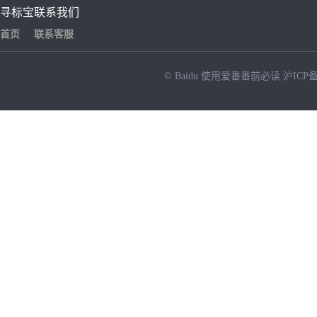
寻标宝
联系我们
首页
联系客服
© Baidu
使用爱番番前必读
沪ICP备
NEW
HOT
暂时没有搜索结果…