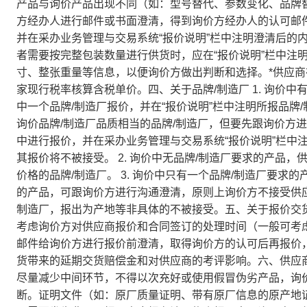
产品与询价产品出现不同（如：型号替代、参数变化、品牌
方经办人进行邮件或书面澄清，得到询价方经办人的认可邮
并在采办业务管理与交易系统“报价说明”栏中注明澄清后的
者需要按完整包装数量进行供货时，应在“报价说明”栏中注
寸、整张重量等信息，以便询价方做出判断和选择。*供应
家现行税率核算含税单价。四、关于品牌/制造厂 1. 询价
中一个品牌/制造厂报价，并在“报价说明”栏中注明所报品牌
询价品牌/制造厂品质相当的品牌/制造厂，但要先跟询价方
中进行报价，并在采办业务管理与交易系统“报价说明”栏中
其报价将不被接受。 2. 询价中无品牌/制造厂要求的产品
价格的品牌/制造厂。 3. 询价中只有一个品牌/制造厂要
的产品，可跟询价方进行沟通澄清，原则上询价方不接受供应商
制造厂，报出为产地等非具体的不被接受。五、关于报价交
考虑询价方对供应商报价和合同签订的处理时间（一般可考虑
邮件给询价方进行报价前澄清，取得询价方的认可后再报价
货带来的延期交货赔偿金和对供应商的考评影响。六、供应
尽量减少中间环节，不得以次充好或使用假冒伪劣产品，询
断。证明文件（如：原厂质量证明、带有原厂信息的原产地证