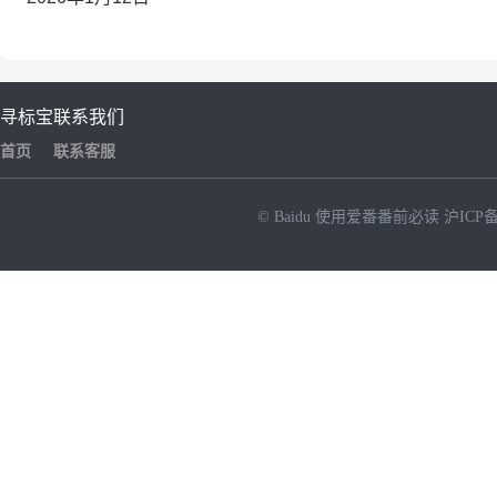
寻标宝
联系我们
首页
联系客服
© Baidu
使用爱番番前必读
沪ICP备
NEW
HOT