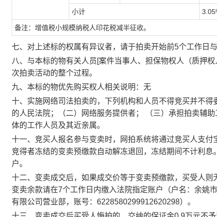
小计
3.0
备注：增值税小规模纳税人印花税减半征收。
七、对上述标的权属有异议者，请于拍卖开始前
5个工作日与
八、与本标的物有关人员
[案件当事人、担保物权人（质押权
次拍卖活动的整个过程。
九、本标的物优先购买权人相关说明：无
十、实施网络司法拍卖的，下列机构和人员不得竞买并不得
的人民法院；（二）网络服务提供者；
（三）承担拍卖辅助
体的工作人员及其近亲属。
十一、竞买人报名参与变卖时，网拍系统将通过竞买人支付
竞得者冻结的变卖预缴款自动解冻退回，冻结期间不计利息
户。
十二、变卖成交后，如果成交价等于变卖预缴款，买受人则
变卖余款请在
7个工作日内缴入法院指定账户（户名：余姚
有限公司营业部
，账号：
6228580299912620298
）。
十三、变卖成交后买受人悔拍的，交纳的保证金
0.9万元
不予