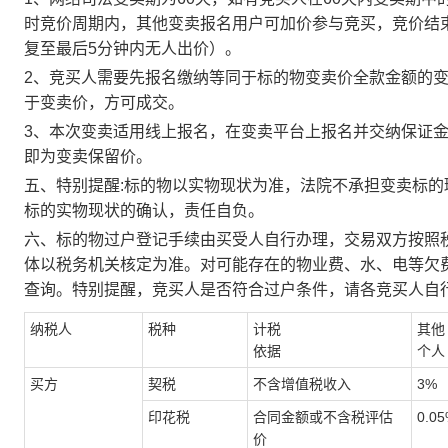
时竞价周期内，其他变卖报名用户可加价参与竞买，竞价结
复至最后5分钟内无人出价）。
2、竞买人需要先报名缴纳等同于标的物变卖价全款金额的
于变卖价，方可成交。
3、本次变卖适用线上报名，在变卖平台上报名并交纳保证
即为变卖保留价。
五、特别提醒
:标的物以实物现状为准，法院不承担
变卖标的
标的实物现状的确认，责任自负。
六、标的物过户登记手续由买受人自行办理，交易双方按照
体以税务机关核定为准。对可能存在的物业费、水、电等欠
查询。特别提醒，竞买人是否符合过户条件，请各竞买人自
纳税人
税种
计税
其他
依据
个人
买方
契税
不含增值税收入
3%
印花税
合同金额或不含税评估
0.0
价