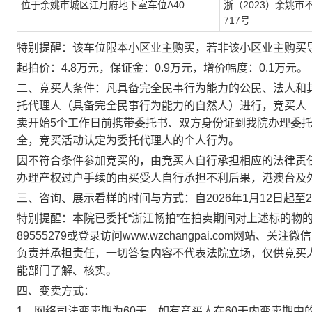
位于余姚市城区江月府地下室车位
A40
浙（
2023）余姚市
717号
特别提醒：该车位限本小区业主购买，若非该小区业主购买
起拍价：
4.8万元
，保证金：
0.9万元
，增价幅度：
0.1万元
。
二、竞买人条件：凡具备完全民事行为能力的公民、法人和
托代理人（具备完全民事行为能力的自然人）进行，竞买人
卖开始
5个工作日前携带委托书、双方身份证到我院办理委
全，竞买活动认定为委托代理人的个人行为。
因不符合条件参加竞买的，由竞买人自行承担相应的法律责
办理产权过户手续的由买受人自行承担不利后果，港澳台及
三、
咨询、展示看样的时间与方式：自
2026年1月12日
起至
特别提醒：本院已委托
“浙江畅拍”在拍卖期间对上述标的物的
89555279
或登录访问
www.wzchangpai.com网站
负责并承担责任，一切答复内容不代表法院立场，仅供竞买
能部门了解、核实。
四、变卖方式：
1、网络司法变卖期为60天，如有竞买人在60天内变卖期中