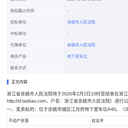
投标截止时间
招标单位
余姚市人民法院
中标单位
代理单位
余姚市人民法院
相关产品
地下室车位
联系方式
正文内容
浙江省余姚市人民法院
将于
2026年2月2日
10时至结束
在浙江
http://sf.taobao.com，户名：浙江省余姚市人民法院
一、变卖标的
：
位于余姚市城区江月府地下室车位
A40
。（
不动产坐落
权证号