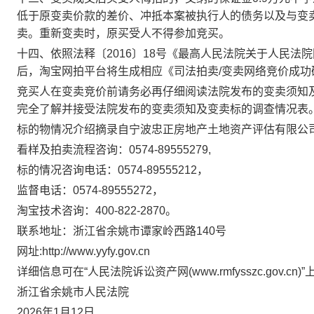
低于原变卖价款的差价、冲抵本案被执行人的债务以及与变
卖。重新变卖时，原买受人不得参加竞买。
十四、依照法释〔
2016〕18号《最高人民法院关于人民
后，淘宝网拍平台将生成相应《司法拍卖/变卖网络竞价成
竞买人在变卖竞价前请务必再仔细阅读法院发布的变卖须知
完全了解并接受法院发布的变卖须知及变卖标的调查情况表
标的物情况介绍摘录自宁波忠正房地产土地资产评估有限公
看样及拍卖流程咨询：
0574-
89555279
,
标的情况咨询电话：
0574-
89555212
，
监督电话：
0574-
89555272
，
淘宝技术咨询：
400-822-2870。
联系地址：浙江省余姚市谭家岭西路
140号
网址
:http://www.yyfy.gov.cn
详细信息可在
“人民法院诉讼资产网(www.rmfysszc.gov.cn)
浙江省余姚市人民法院
2026年1月12日