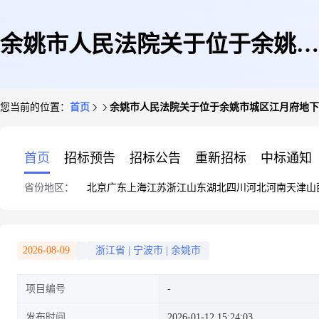
余姚市人民法院关于位于余姚市
您当前的位置：
首页
余姚市人民法院关于位于余姚市城区江月府地下室车
城区江月府地下室车位A40(变
首页
招标预告
招标公告
重新招标
中标通知
省份地区：
北京
广东
上海
江苏
浙江
山东
湖北
四川
河北
河南
天津
山
卖)的公告(变卖)
2026-08-09
浙江省
|
宁波市
|
余姚市
项目编号
发布时间
2026-01-12 15:24:03