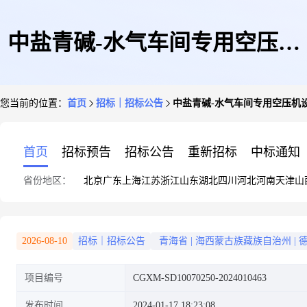
中盐青碱-水气车间专用空压机
您当前的位置：
首页
招标｜招标公告
中盐青碱-水气车间专用空压机设
设备采购项目-询比价采购公告
首页
招标预告
招标公告
重新招标
中标通知
省份地区：
北京
广东
上海
江苏
浙江
山东
湖北
四川
河北
河南
天津
山
(框架)
2026-08-10
招标｜招标公告
青海省
|
海西蒙古族藏族自治州
|
项目编号
CGXM-SD10070250-2024010463
发布时间
2024-01-17 18:23:08