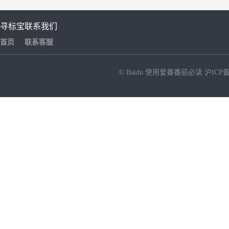
寻标宝
联系我们
首页
联系客服
© Baidu
使用爱番番前必读
沪ICP备
NEW
HOT
暂时没有搜索结果…