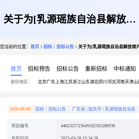
关于为[乳源瑶族自治县解放南
您当前的位置：
首页
招标｜招标公告
关于为[乳源瑶族自治县解放南片
片区老旧小区改造项目--工程测
首页
招标预告
招标公告
重新招标
中标通知
省份地区：
北京
广东
上海
江苏
浙江
山东
湖北
四川
河北
河南
天津
山
绘]公开选取[测绘]机构的公告
2026-08-09
招标｜招标公告
广东省
|
韶关市
|
乳源瑶族自治县
项目编号
4402325723649182503280930
发布时间
2025-03-28 15:34:28