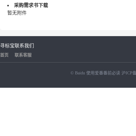
采购需求书下载
暂无附件
寻标宝
联系我们
首页
联系客服
© Baidu
使用爱番番前必读
沪ICP备
NEW
HOT