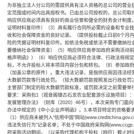
为非独立法人分公司的需提供具有法人资格的总公司的营业
定范围或时间内出具授权书。已由总公司授权的，总公司取
响应供应商必须具有良好的商业信誉和健全的财务会计制度。（
证明材料复印件）（3）具有履行合同所必需的设备和专业
收和社会保障资金的良好记录。（提供投标截止日前6个月
险的凭据证明材料复印件。如依法免税或依法不需要缴纳社
要缴纳社会保障资金）（5）响应供应商参加政府采购活动
格声明函》）（6）响应供应商必须符合法律、行政法规规
标，不允许投标人将本项目内容分包和转包。（8）参加政
（加盖公章的原件）。重大违法记录，是指供应商因违法经
大数额罚款等行政处罚。（较大数额罚款按照发出行政处罚
主管部门制定的较大数额罚款标准，或罚款决定之前需要举行
要求：采购包1（观音阁镇古石龙农业配套游乐设施项目）
发展管理办法》（财库〔2020〕46号），本次采购专门
办法中规定的《中小企业声明函》。3.本项目特定的资格要
（1）供应商未被列入“信用中国”网站(www.creditchina
违法失信行为”记录名单；不处于中国政府采购网(www.ccgp
府采购活动期间。（以采购代理机构于投标（响应）截止时间当天在“信