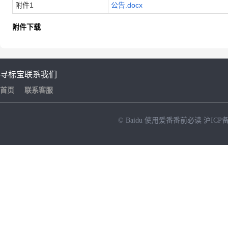
附件1
公告.docx
附件下载
寻标宝
联系我们
首页
联系客服
© Baidu
使用爱番番前必读
沪ICP备
NEW
HOT