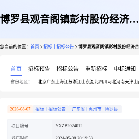
博罗县观音阁镇彭村股份经济合
您当前的位置：
首页
招标｜招标公告
博罗县观音阁镇彭村股份经济合
作联合社观音阁镇古石龙农业配
首页
招标预告
招标公告
重新招标
中标通知
省份地区：
北京
广东
上海
江苏
浙江
山东
湖北
四川
河北
河南
天津
山
套游乐设施项目公开招标公告
2026-08-07
招标｜招标公告
广东省
|
惠州市
|
博罗县
项目编号
YXZB2024012
发布时间
2024-05-08 20:19:53