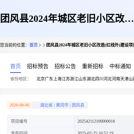
团风县2024年城区老旧小区改造
您当前的位置：
首页
团风县2024年城区老旧小区改造(红线外)建设项
(红线外)建设项目
首页
招标预告
招标公告
重新招标
中标通知
省份地区：
北京
广东
上海
江苏
浙江
山东
湖北
四川
河北
河南
天津
山
2026-08-06
湖北省
|
黄冈市
|
团风县
项目编号
202542112100000018
发布时间
2025-02-25 10:52:19