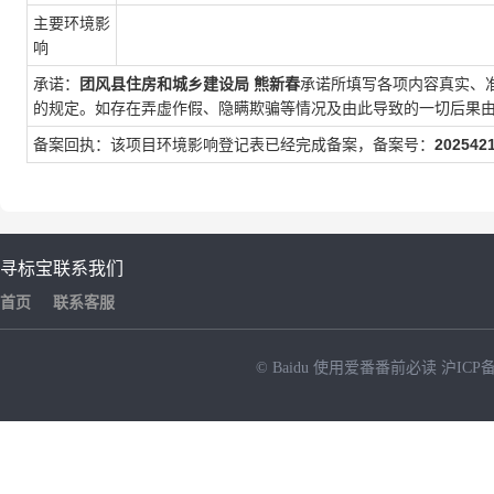
主要环境影
响
承诺：
团风县住房和城乡建设局
熊新春
承诺所填写各项内容真实、
的规定。如存在弄虚作假、隐瞒欺骗等情况及由此导致的一切后果
备案回执：该项目环境影响登记表已经完成备案，备案号：
202542
寻标宝
联系我们
首页
联系客服
© Baidu
使用爱番番前必读
沪ICP备
NEW
HOT