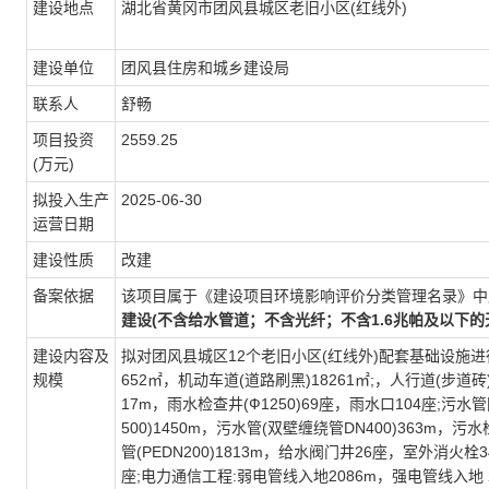
建设地点
湖北省黄冈市团风县城区老旧小区(红线外)
建设单位
团风县住房和城乡建设局
联系人
舒畅
项目投资
2559.25
(万元)
拟投入生产
2025-06-30
运营日期
建设性质
改建
备案依据
该项目属于《建设项目环境影响评价分类管理名录》中
建设(不含给水管道；不含光纤；不含1.6兆帕及以下的
建设内容及
拟对团风县城区12个老旧小区(红线外)配套基础设施进
规模
652㎡，机动车道(道路刷黑)18261㎡;，人行道(步道砖)4
17m，雨水检查井(Ф1250)69座，雨水口104座;污水
500)1450m，污水管(双壁缠绕管DN400)363m，污水
管(PEDN200)1813m，给水阀门井26座，室外消火栓3
座;电力通信工程:弱电管线入地2086m，强电管线入地 20