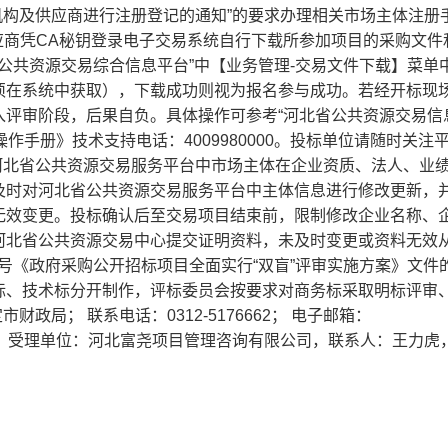
”中“招标代理机构及供应商进行注册登记的通知”的要求办理相关市场主体注
应商凭CA秘钥登录电子交易系统自行下载所参加项目的采购文件
定市公共资源交易综合信息平台”中【业务管理-交易文件下载】菜单
须在系统中获取），下载成功则视为报名参与成功。若经开标现
评审阶段，后果自负。具体操作可参考“河北省公共资源交易信
供应商投标操作手册》技术支持电话：4009980000。投标单位请随时关
河北省公共资源交易服务平台中市场主体在企业资质、法人、业
及时对河北省公共资源交易服务平台中主体信息进行修改更新，
无效变更。投标确认后至交易项目结束前，限制修改企业名称、
河北省公共资源交易中心提交证明资料，未及时变更或资料无效
4 号《政府采购公开招标项目全面实行“双盲”评审实施方案》文件
标、技术标分开制作，评标委员会按要求对商务标采取明标评审
政局； 联系电话：0312-5176662； 电子邮箱：
的渠道和方式：受理单位：河北富尧项目管理咨询有限公司，联系人：王力虎