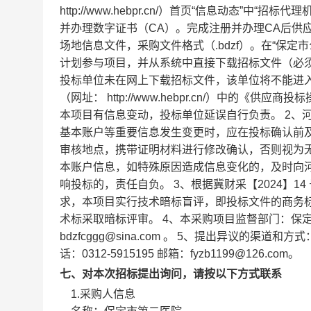
http://www.hebpr.cn/）首页“信息动态
并办理数字证书（CA）。完成注册并办理CA后供
场地信息文件，采购文件格式（.bdzf）。在“保
计划参与项目，并从系统中直接下载招标文件（必
投标单位未在网上下载招标文件，该单位将不能进入
（网址： http://www.hebpr.cn/）中的《
本项目有信息变动，投标单位延误自行负责。 2、
基本账户等重要信息发生变更时，应在投标确认前
审核地点，携带证明材料进行修改确认，否则视为
本账户信息，如特殊原因造成信息变化的，及时向
响投标的，责任自负。 3、根据冀财采【2024】1
求，本项目实行技术暗标盲评，即投标文件的商务
术标采取暗标评审。 4、本采购项目监督部门：保定市财
bdzfcggg@sina.com 。 5、提出异议
话：0312-5915195 邮箱：fyzb1199@126.com。
七、对本次招标提出询问，请按以下方式联系
1.采购人信息