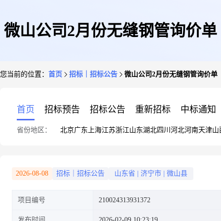
微山公司2月份无缝钢管询价单
您当前的位置：
首页
招标｜招标公告
微山公司2月份无缝钢管询价单
首页
招标预告
招标公告
重新招标
中标通知
省份地区：
北京
广东
上海
江苏
浙江
山东
湖北
四川
河北
河南
天津
山
2026-08-08
招标｜招标公告
山东省
|
济宁市
|
微山县
项目编号
210024313931372
发布时间
2026-02-09 10:23:19