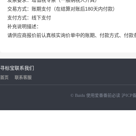
发票要求：增值税专票（一般纳税人开具）
交易方式：账期支付（在结算对账后180天内付款）
支付方式：线下支付
补充说明描述：
请供应商报价前认真核实询价单中的账期、付款方式、付款
寻标宝
联系我们
首页
联系客服
© Baidu
使用爱番番前必读
沪ICP备
NEW
HOT