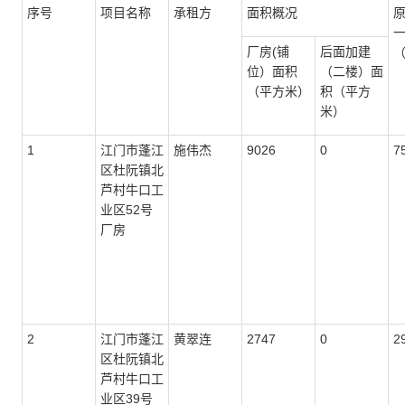
序号
项目名称
承租方
面积概况
厂房(铺
后面加建
位）面积
（二楼）面
（平方米）
积（平方
米）
1
江门市蓬江
施伟杰
9026
0
7
区杜阮镇北
芦村牛口工
业区52号
厂房
2
江门市蓬江
黄翠连
2747
0
2
区杜阮镇北
芦村牛口工
业区39号