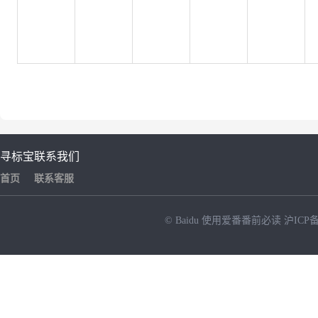
寻标宝
联系我们
首页
联系客服
© Baidu
使用爱番番前必读
沪ICP备
NEW
HOT