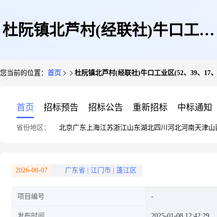
杜阮镇北芦村(经联社)牛口工业
您当前的位置：
首页
杜阮镇北芦村(经联社)牛口工业区(52、39、17
区(52、39、17、43)号厂房续期
首页
招标预告
招标公告
重新招标
中标通知
省份地区：
北京
广东
上海
江苏
浙江
山东
湖北
四川
河北
河南
天津
山
租赁公示
2026-08-07
广东省
|
江门市
|
蓬江区
项目编号
发布时间
2025-01-08 12:42:29