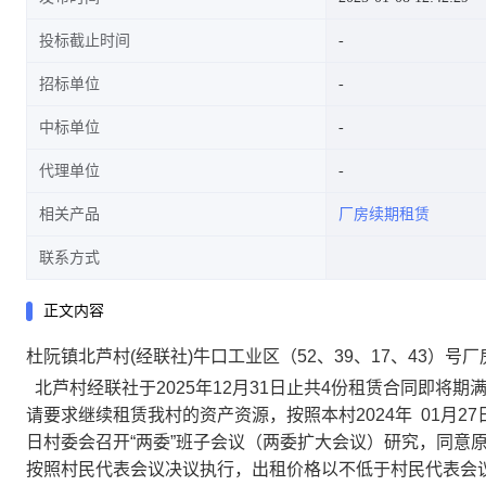
投标截止时间
招标单位
中标单位
代理单位
相关产品
厂房续期租赁
联系方式
正文内容
杜阮镇北芦村(经联社)牛口工业区（52、39、17、43）号
北芦
村经联社于
2025
年
12
月
31
日止共
4
份租赁合同即将期
请要求继续租赁我村的资产资源，按照本村
2024
年
01
月
27
日村委会召开
“两委”
班子
会议
（
两委扩大会议）
研究，同意
按照村民代表会议决议执行，出租价格以不低于村民代表会