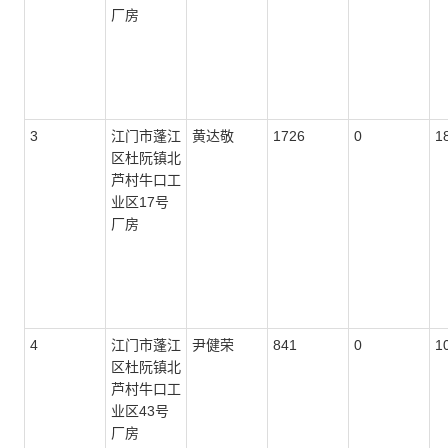
厂房
3
江门市蓬江
黄达敬
1726
0
1
区杜阮镇北
芦村牛口工
业区17号
厂房
4
江门市蓬江
尹健荣
841
0
1
区杜阮镇北
芦村牛口工
业区43号
厂房