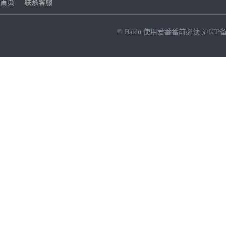
首页
联系客服
© Baidu
使用爱番番前必读
沪ICP备
NEW
HOT
暂时没有搜索结果…