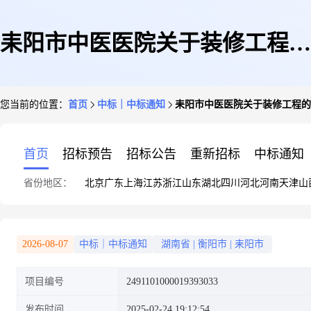
耒阳市中医医院关于装修工程的
您当前的位置：
首页
中标｜中标通知
耒阳市中医医院关于装修工程的
网上超市采购项目成交公告
首页
招标预告
招标公告
重新招标
中标通知
省份地区：
北京
广东
上海
江苏
浙江
山东
湖北
四川
河北
河南
天津
山
2026-08-07
中标｜中标通知
湖南省
|
衡阳市
|
耒阳市
项目编号
2491101000019393033
发布时间
2025-02-24 19:12:54