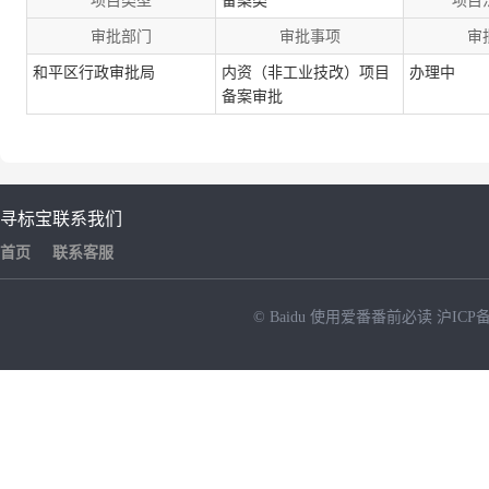
项目类型
备案类
项目
审批部门
审批事项
审
和平区行政审批局
内资（非工业技改）项目
办理中
备案审批
寻标宝
联系我们
首页
联系客服
© Baidu
使用爱番番前必读
沪ICP备
NEW
HOT