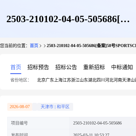
2503-210102-04-05-505686[备
您当前的位置：
首页
2503-210102-04-05-505686[备案]58号SPO
案]58号SPORTSCLUB室内装修
首页
招标预告
招标公告
重新招标
中标通知
省份地区：
北京
广东
上海
江苏
浙江
山东
湖北
四川
河北
河南
天津
山
工程
2026-08-07
天津市
|
和平区
项目编号
2503-210102-04-05-505686
发布时间
2025-03-11 10:53:27