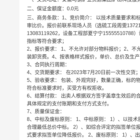
二、保证金额度：0.0元
三、商务条款：1、竞价简介： 以技术质量要求和
审比价。报价前联系现场人员（选硫工段周雯13721228
13083119262，设备工程部夏宁宁155555
指标等符合要求；
2、报价要求： 1、不允许对部分物料报价；2、
装卸货费。4、按表格样式报价，单价、总价及生
3、合同执行周期：
4、交货期要求： 在2023年7月20日前一次性交货
5、验收要求： 包装、外观完好，数量正确，标的
符合标准要求时，买受方有权拒收。
6、结算付款： 出卖人根据双方签字盖章生效后的
具体规定的支付账期和支付方式支付。
7、质量保证金：
8、中标及废标原则： 1、中标原则： 1）、以
合理最低总价中标。 2）、如综合评定的拟签单位
式要求拟签单位降低报价。 2、废标原则： 1）