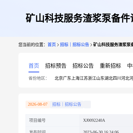
矿山科技服务渣浆泵备件询
您当前的位置：
首页
招标｜招标公告
矿山科技服务渣浆泵备
首页
招标预告
招标公告
重新招标
中
省份地区：
北京
广东
上海
江苏
浙江
山东
湖北
四川
河北
2026-08-07
招标｜招标公告
项目编号
XJ0092240A
发布时间
2023-06-30 16:24:06