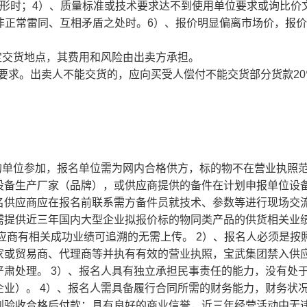
情形时；4）、质量标准或技术要求达不到使用单位要求或询比价
处非正常雷同、互相矛盾之处时。6）、报价明显偏离市场价，报
定交货地点，其费用和风险由出卖方承担。
体要求。出卖人不能交货的，应向买受人偿付不能交货部分货款2
的单位参加，报名单位需为网内合格供方，标的物不在营业执照
设备生产厂家（品牌），或供应商提供的备件在计划申报单位设
名供应商应在报名前联系需方备件员就技术、参数等进行现场交
需提供近三年国内大型企业拟报价标的物同类产品的供货相关业
应商有相关成功业绩可追溯的无需上传。 2）、报名人必须是按
家或贸易商、代理商等并执有有效的营业执照，宝武集团禁入供
肃处理。 3）、报名人具有独立承担民事责任的能力，没有处
业）。 4）、报名人需具备履行合同所需的财务能力，财务状
到验收合格后付款；具有良好的商业信誉，近三年经营活动中无