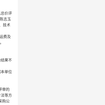
低总价评
，陈志玉
数、技术
程运费及
。
验结果不
据本单位
评审的
价法等方
采购公