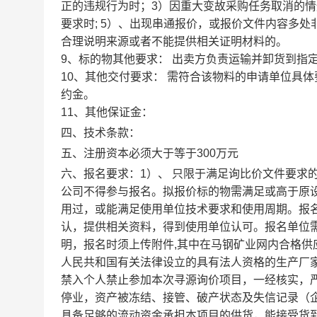
正的违规行为时；3）因重大变故采购任务取消的
要求时; 5）、出现串通报价，或报价文件内容多
合理说明来源或者不能提供相关证明材料的。
9、标的物其他要求： 出卖方负责运输并卸货到指
10、其他交付要求： 需符合该物料的申请单位具
约金。
11、其他保证金：
四、技术条款：
五、注册资本必须大于等于300万元
六、报名要求：1）、 只限于满足询比价文件要求
公司不得参与报名。拟报价标的物需满足或高于原
用过，或能满足使用单位技术要求和使用周期。报
认，提供相关资料，得到使用单位认可。报名单位
明，报名时须上传附件,其中在马钢矿业网内合格供
人民共和国有关法律设立的具有法人资格的生产厂
禁入个人禁止参加本次寻源询价项目，一经核实，严
停业，资产被冻结、接管、破产状态及失信记录（企
具备足够的流动资金承担本项目的供货，能接受货