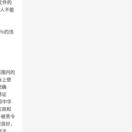
文件的
价人不能
0％的违
范围内的
备上使
流确
绩证
照中华
应商和
于被责令
况良好，
违法、