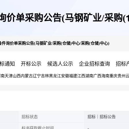
价单采购公告(马钢矿业/采购(仓储
件询价单采购公告(马钢矿业/采购(仓储)中心/采购(仓储)中心)
标通知
开标公示
候选人公示
企业招标查询
招标
河南
天津
山西
内蒙古
辽宁
吉林
黑龙江
安徽
福建
江西
湖南
广西
海南
重庆
贵州
招标状态
招标｜招标公告
标书获取截止时间