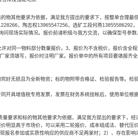
标的物其他要求为依据，满足我方提出的要求下，按整单合理最
266，陶志权13965547256，选矿工段何燕13855586292
10788）询问现场实际情况。报价前请积极与我方交流，以确保型号参
不允许对同一物料部分数量报价。3、报价为不含税价，报价含全
产厂家须填写，报价时注明厂家。报价单中的所有项目要填报齐全
；
物完好无损且为全新物资；标的物附带合格证、检验报告等。检
合同开具增值税专用发票，发票在财务系统挂帐后，使用单位根
技术质量要求和标的物其他要求为依据，满足我方提出的要求下，经
报价明显高于市场价，可以采用二轮报价、成本组成法、替代压
、出现报名参加或实质性响应的供应商不足两家时；2）、存在影响