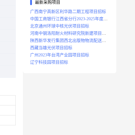
最新采购项目
广西南宁高新区利华路二期工程项目招标
中国工商银行江西省分行2023-2025年度补
充医疗保险项目招标公告
北京通州环球中核光伏项目招标
河南中钢洛阳耐火材料研究院新建项目招
标
陕西新华发行集团西北出版物物流配送中
心项目招标
西藏当雄光伏项目招标
广州2023年台湾产业园项目招标
辽宁科技园项目招标