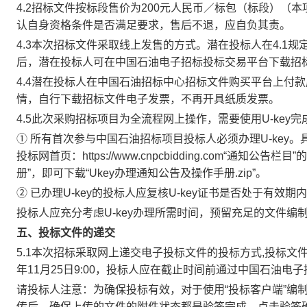
4.2招标文件按标段售价为200元人民币／标包（标段）
认自身资格条件是否满足要求，售后不退，应自负其责。
4.3本次招标文件采取线上发售的方式。潜在投标人在4.1规
后，潜在投标人可在中国石油电子招标投标交易平台下载招
4.4潜在投标人在中国石油招标中心招标文件购买平台上付款
情，自行下载招标文件电子发票，不再开具纸质发票。
4.5此次采购招标项目为全流程网上操作，需要使用U-key
① 所有首次参与中国石油招标项目投标人必须办理U-key
投标网首页：https://www.cnpcbidding.com“通知
册”，即可下载“Ukey办理通知公告及操作手册.zip”。
② 已办理U-key的投标人应复核U-key证书是否处于有效
投标人应充分考虑U-key办理所需时间，预留充足的文件编制和
五、
投标文件的递交
5.1本次招标采取网上递交电子投标文件的投标方式,投标文
年11月25日9:00，投标人应在截止时间前通过中国石油
请投标人注意：为确保投标有效，对于使用“投标客户端”编
传后，确保上传的文件的附件状态都是验签完成。点击验签确