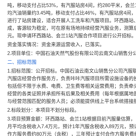
吨，移动支付占比53%，有汽服站房4间，约280平米，会
均汽油销量约3.45吨，移动支付占比46%，有汽服站房4
进行了站房建设，适合开展人工洗车和汽服项目。环西路站
成，客源较为稳定，可在原有场地持续经营汽服业务，测算后续
元。现申请环西路站、会兰1站汽服合作项目进行公开招标
资金落实情况：资金来源运营收入，已落实。
2.项目单位：中国石油天然气股份有限公司云南文山销售分
二、招标范围
1.招标范围：公开招标。中国石油云南文山销售分公司汽服
汽服店经营合作服务方，负责咔咔汽服项目所需设施设备的
包括但不限于水费、电费、卫生费等相关运营费用；负责牵
经营的各类证照并承担所有后果及相关费用（每年根据属地
与经营范围匹配的服务人员；必须能提供线上平台系统搭接
2.标段划分：本项目不划分标段。
3.项目预算金额：环西路站、会兰1站根据目前汽服量估算，
月平均含税收入7.4万元，预计1年汽服含税收入89万元，
作方服务费约80万元（含税），三年预计支付合作方服务费约