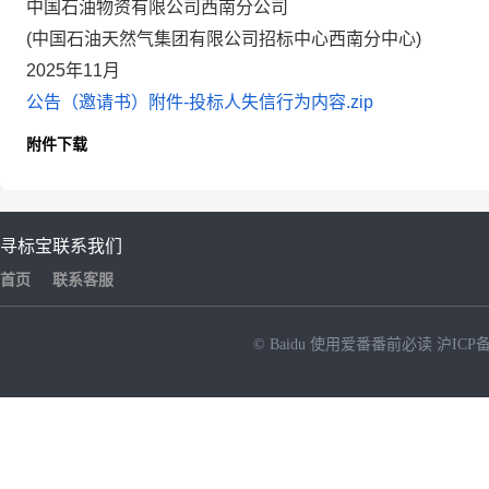
中国石油物资有限公司西南分公司
(中国石油天然气集团有限公司招标中心西南分中心)
2025年11月
公告（邀请书）附件-投标人失信行为内容.zip
附件下载
寻标宝
联系我们
首页
联系客服
© Baidu
使用爱番番前必读
沪ICP备
NEW
HOT