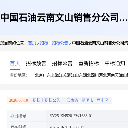
中国石油云南文山销售分公司汽
您当前的位置：
首页
招标｜招标公告
中国石油云南文山销售分公司汽
服联营合作项目
首页
招标预告
招标公告
重新招标
中标通知
省份地区：
北京
广东
上海
江苏
浙江
山东
湖北
四川
河北
河南
天津
山
2026-08-10
招标｜招标公告
云南省
|
昆明市
|
西山区
项目编号
ZY25-XN528-FW1688-01
发布时间
2025-10-30 15:08:04