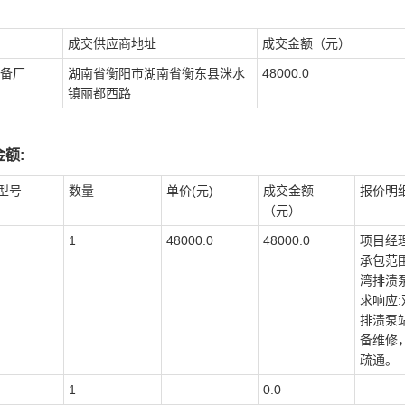
成交供应商地址
成交金额（元）
备厂
湖南省衡阳市湖南省衡东县洣水
48000.0
镇丽都西路
额:
型号
数量
单价(元)
成交金额
报价明
（元）
1
48000.0
48000.0
项目经理
承包范
湾排渍
求响应
排渍泵
备维修
疏通。
1
0.0