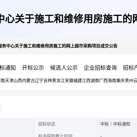
中心关于施工和维修用房施工的
服务中心关于施工和维修用房施工的网上超市采购项目成交公告
标通知
开标公示
候选人公示
企业招标查询
招标
河南
天津
山西
内蒙古
辽宁
吉林
黑龙江
安徽
福建
江西
湖南
广西
海南
重庆
贵州
招标状态
中标｜中标通知
标书获取截止时间