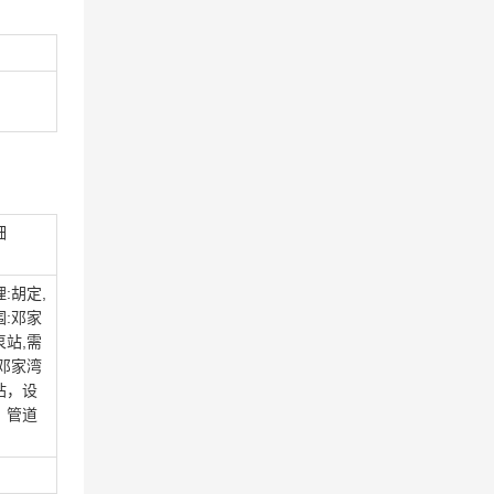
细
:胡定,
围:邓家
泵站,需
:邓家湾
站，设
，管道