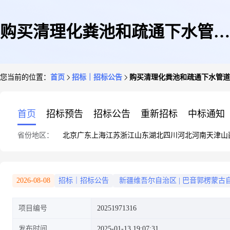
购买清理化粪池和疏通下水管道
您当前的位置：
首页
招标｜招标公告
购买清理化粪池和疏通下水管道
服务
首页
招标预告
招标公告
重新招标
中标通知
省份地区：
北京
广东
上海
江苏
浙江
山东
湖北
四川
河北
河南
天津
山
2026-08-08
招标｜招标公告
新疆维吾尔自治区
|
巴音郭楞蒙古
项目编号
20251971316
发布时间
2025-01-13 19:07:31