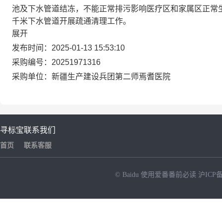
池及下水管道结冻，不能正常排污影响医疗区和家属区正常
千米下水管道开展疏通清理工作。
展开
发布时间：
2025-01-13 15:53:10
采购编号：
20251971316
采购单位：
新疆生产建设兵团第二师焉耆医院
寻标宝
联系我们
首页
联系客服
© Baidu
使用爱番番前必读
沪ICP备
NEW
HOT