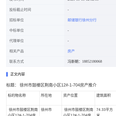
投标截止时间
招标单位
邮储银行徐州分行
中标单位
代理单位
相关产品
房产
联系方式
冯新朝：18852180068
正文内容
标
题
：
徐州市鼓楼区荆南小区
12#-1-704房产
推介
标的物名称
所在地
资产位置
建筑面积
徐州市鼓楼区荆南
徐州市
徐州市鼓楼区荆南
74.33
平方
小区
12#-1-704房
小区
12#-1-704房
米