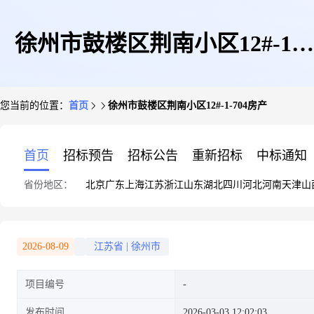
徐州市鼓楼区荆南小区12#-1-
您当前的位置：
首页
徐州市鼓楼区荆南小区12#-1-704房产
704房产
首页
招标预告
招标公告
重新招标
中标通知
省份地区：
北京
广东
上海
江苏
浙江
山东
湖北
四川
河北
河南
天津
山
2026-08-09
江苏省
|
徐州市
项目编号
发布时间
2026-03-03 12:02:03