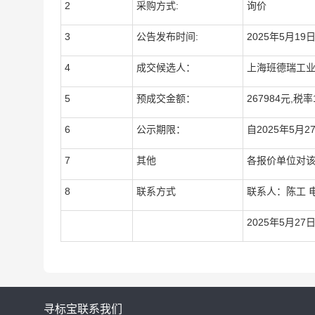
2
采购方式:
询价
3
公告发布时间:
2025年5月19
4
成交候选人：
上海班德瑞工
5
预成交金额：
267984元,税率
6
公示期限：
自2025年5月2
7
其他
各报价单位对
8
联系方式
联系人：陈工 
2025年5月27
寻标宝
联系我们