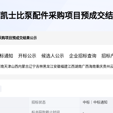
5年凯士比泵配件采购项目预成交
件采购项目预成交结果公示
标通知
开标公示
候选人公示
企业招标查询
招标
河南
天津
山西
内蒙古
辽宁
吉林
黑龙江
安徽
福建
江西
湖南
广西
海南
重庆
贵州
招标状态
中标｜中标通知
标书获取截止时间