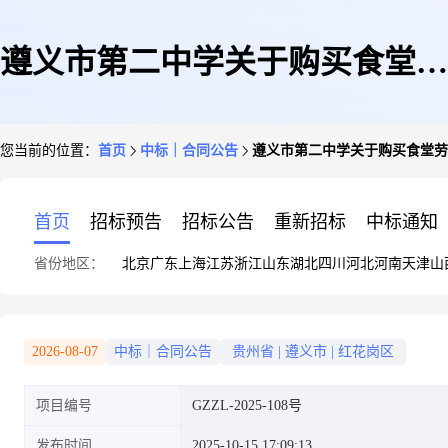
遵义市第二中学关于购买食堂劳
您当前的位置：
首页
中标｜合同公告
遵义市第二中学关于购买食堂劳
务项目三食堂合同
首页
招标预告
招标公告
重新招标
中标通知
省份地区：
北京
广东
上海
江苏
浙江
山东
湖北
四川
河北
河南
天津
山
2026-08-07
中标｜合同公告
贵州省
|
遵义市
|
红花岗区
项目编号
GZZL-2025-108号
发布时间
2025-10-15 17:09:13