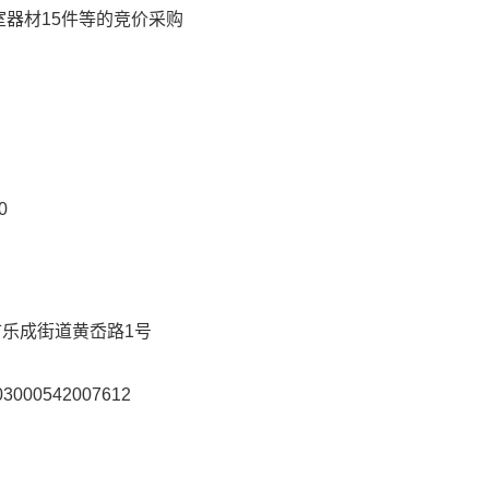
器材15件等的竞价采购
0
市乐成街道黄岙路1号
03000542007612