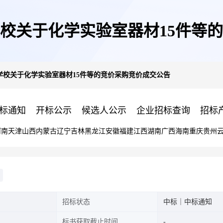
校关于化学实验室器材15件等
学校关于化学实验室器材15件等的竞价采购竞价成交公告
标通知
开标公示
候选人公示
企业招标查询
招标
河南
天津
山西
内蒙古
辽宁
吉林
黑龙江
安徽
福建
江西
湖南
广西
海南
重庆
贵州
招标状态
中标｜中标通知
标书获取截止时间