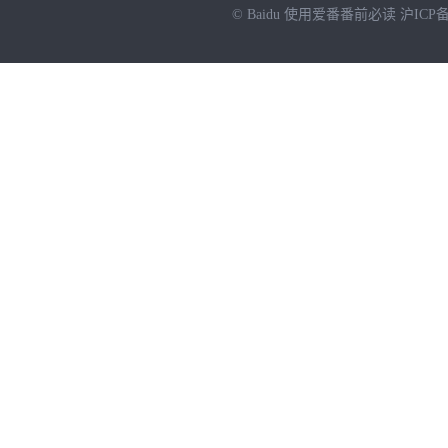
© Baidu
使用爱番番前必读
沪ICP备
NEW
HOT
暂时没有搜索结果…