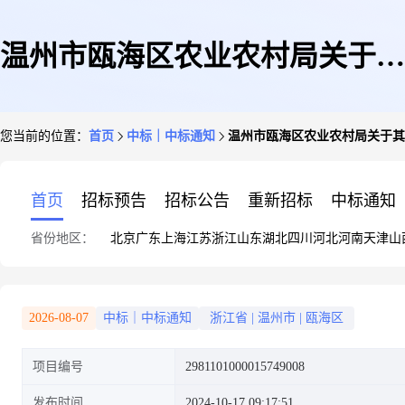
温州市瓯海区农业农村局关于其
您当前的位置：
首页
中标｜中标通知
温州市瓯海区农业农村局关于其
他印刷服务的框架协议采购项目
首页
招标预告
招标公告
重新招标
中标通知
省份地区：
北京
广东
上海
江苏
浙江
山东
湖北
四川
河北
河南
天津
山
成交公告
2026-08-07
中标｜中标通知
浙江省
|
温州市
|
瓯海区
项目编号
2981101000015749008
发布时间
2024-10-17 09:17:51