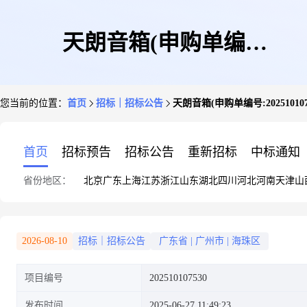
天朗音箱(申购单编
您当前的位置：
首页
招标｜招标公告
天朗音箱(申购单编号:202510107
号:202510107530)
首页
招标预告
招标公告
重新招标
中标通知
省份地区：
北京
广东
上海
江苏
浙江
山东
湖北
四川
河北
河南
天津
山
2026-08-10
招标｜招标公告
广东省
|
广州市
|
海珠区
项目编号
202510107530
发布时间
2025-06-27 11:49:23