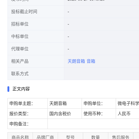
投标截止时间
招标单位
中标单位
代理单位
相关产品
天朗音箱
音箱
联系方式
正文内容
申购单主题：
天朗音箱
申购单位：
微电子科
报价类型：
国内含税价
使用币种：
人民币
申购备注：
商品名称
品牌厂商
型号
数量
售后服务