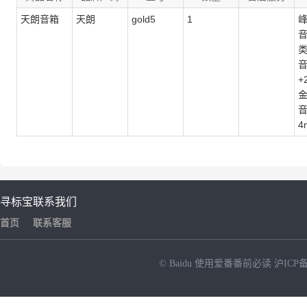
天朗音箱
天朗
gold5
1
峰
音
类
音
+
音
4
寻标宝
联系我们
首页
联系客服
© Baidu
使用爱番番前必读
沪ICP备
NEW
HOT