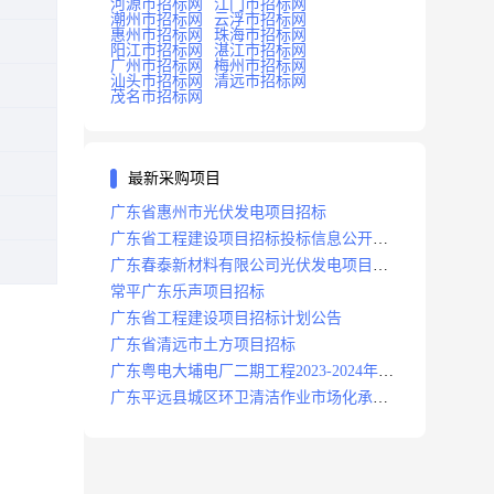
河源市招标网
江门市招标网
潮州市招标网
云浮市招标网
惠州市招标网
珠海市招标网
阳江市招标网
湛江市招标网
广州市招标网
梅州市招标网
汕头市招标网
清远市招标网
茂名市招标网
最新采购项目
广东省惠州市光伏发电项目招标
广东省工程建设项目招标投标信息公开目
录
广东春泰新材料有限公司光伏发电项目招
标
常平广东乐声项目招标
广东省工程建设项目招标计划公告
广东省清远市土方项目招标
广东粤电大埔电厂二期工程2023-2024年度
安保服务项目招标公告
广东平远县城区环卫清洁作业市场化承包
项目招标中标候选人公示