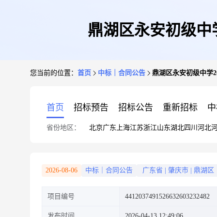
鼎湖区永安初级中学
您当前的位置：
首页
中标｜合同公告
鼎湖区永安初级中学2
首页
招标预告
招标公告
重新招标
中
省份地区：
北京
广东
上海
江苏
浙江
山东
湖北
四川
河北
2026-08-06
中标｜合同公告
广东省
|
肇庆市
|
鼎湖区
项目编号
4412037491526632603232482
发布时间
2026-04-13 12:49:06