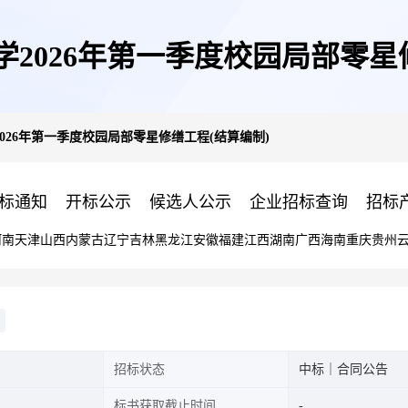
2026年第一季度校园局部零星
026年第一季度校园局部零星修缮工程(结算编制)
标通知
开标公示
候选人公示
企业招标查询
招标
河南
天津
山西
内蒙古
辽宁
吉林
黑龙江
安徽
福建
江西
湖南
广西
海南
重庆
贵州
招标状态
中标｜合同公告
标书获取截止时间