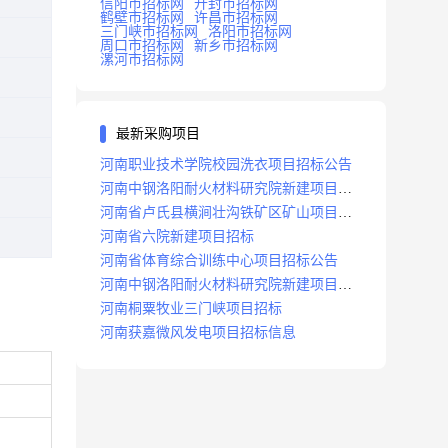
信阳市招标网
开封市招标网
鹤壁市招标网
许昌市招标网
三门峡市招标网
洛阳市招标网
周口市招标网
新乡市招标网
漯河市招标网
最新采购项目
河南职业技术学院校园洗衣项目招标公告
河南中钢洛阳耐火材料研究院新建项目招
标
河南省卢氏县横涧壮沟铁矿区矿山项目招
标公告
河南省六院新建项目招标
河南省体育综合训练中心项目招标公告
河南中钢洛阳耐火材料研究院新建项目招
标
河南桐粟牧业三门峡项目招标
河南获嘉微风发电项目招标信息