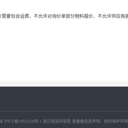
价需要包含运费、不允许对询价单部分物料报价、不允许供应商
读
沪ICP备19012628号-1
我已阅读并接受
爱番番免责声明
、
权利保护声明