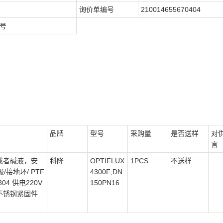
询价单编号
210014655670404
8号
品牌
型号
采购量
是否送样
对
言
或者碱液，安
科隆
OPTIFLUX
1PCS
不送样
接地环/ PTF
4300F;DN
304 供电220V
150PN16
04不锈钢紧固件