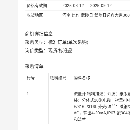
价格有效期
2025-08-12 — 2025-09-12
收货地区
河南 焦作 武陟县 武陟县迎宾大道38
商机详细信息
采购类型：标准订单(单次采购)
询价类型：现货/标准品
采购清单
行号
物料编码
物料名称
1
流量计 物料描述：介质：纸浆
装：分体式20米电缆，衬里/电极/
E/316L/316L 外壳/法兰：碳钢/
AC，输出4-20mA,IP67 配3
和法兰