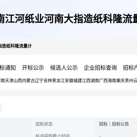
南江河纸业河南大指造纸科隆流
指造纸科隆流量计
标通知
开标公示
候选人公示
企业招标查询
招标
河南
天津
山西
内蒙古
辽宁
吉林
黑龙江
安徽
福建
江西
湖南
广西
海南
重庆
贵州
招标状态
招标｜招标公告
标书获取截止时间