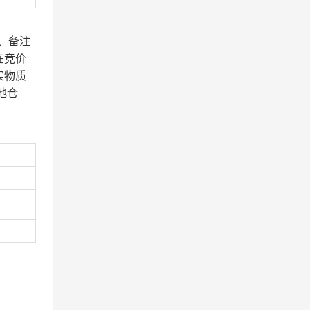
、备注
在竞价
实物质
地仓