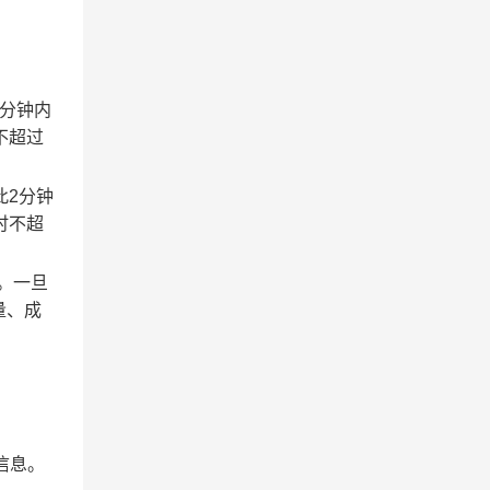
2分钟内
不超过
此2分钟
时不超
。一旦
量、成
信息。