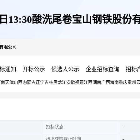
18日13:30酸洗尾卷宝山钢铁股份
份有限公司
标通知
开标公示
候选人公示
企业招标查询
招标
河南
天津
山西
内蒙古
辽宁
吉林
黑龙江
安徽
福建
江西
湖南
广西
海南
重庆
贵州
招标状态
标书获取截止时间