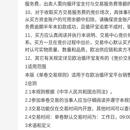
服务费，出卖人需向循环宝支付与交易服务费等额
10、对于收取买方交易服务费的竞价场次，具体
从买方资金账户的可用余额中扣除，请确保资金账
务费逾期半年未扣款成功，且循环宝追索不成时，
11、买方应认真阅读并执行本说明、交易中心竞价
系。买方一旦在竞价过程中出价，交易中心默认买
时认可实物质量、数量和品质，欧冶供应链和卖方
12、其它有关规定详见欧冶循环宝发布的《竞价交
1适用范围
本版《单卷交易规则》适用于在欧冶循环宝平台销
2总则
2.1本规则根据《中华人民共和国合同法》。
2.2参加单卷交易的当事人应当仔细阅读并遵守本
2.3交易功能仅在交易时间内开放，其他时间可以
2.4交易时间：单卷默认交易时间为：工作日，09:00-1
3术语和定义