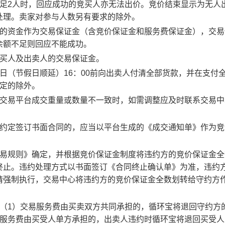
足2人时，回应成功的竞买人亦无法出价。竞价结束显示为无人
处理。卖家对参与人数另有要求的除外。
度的资金作为交易保证金（含竞价保证金和服务费保证金），交易
余额不足则回应不能成功。
竞买人及出卖人的交易保证金。
日（节假日顺延）16：00前向出卖人付清全部货款，并在支付
约定的除外。
子交易平台成交重量或数量不一致时，如需调整应及时联系交易中
。约定签订书面合同的，应当以平台生成的《成交通知单》作为竞
交易规则》确定，并根据竞价保证金制度将违约方的竞价保证金全
终止。违约处理方式以书面签订《合同终止确认单》为准，违约
请强制执行，交易中心将违约方的竞价保证金全数划转给守约方
：（1）交易服务费由买卖双方共同承担的，循环宝将退回守约方
易服务费由买受人单方承担的，出卖人违约时循环宝将退回买受人