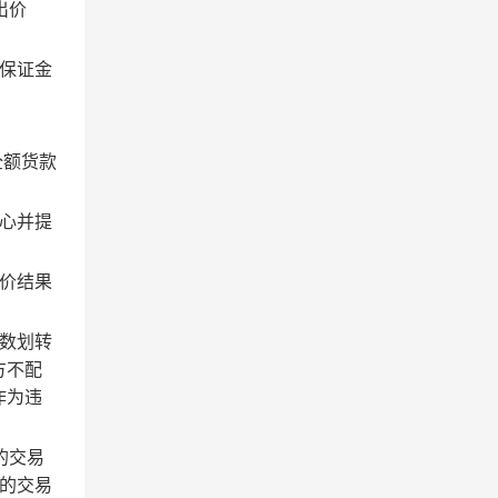
出价
保证金
全额货款
心并提
价结果
数划转
方不配
作为违
的交易
的交易