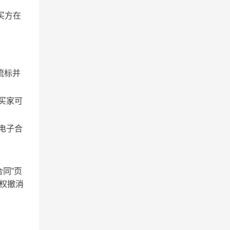
买方在
流标并
买家可
电子合
同”页
有权撤消