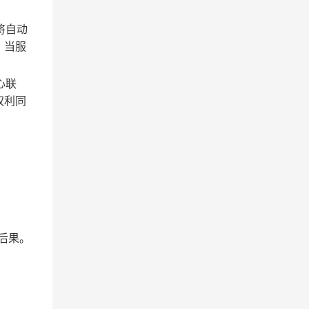
将自动
；当服
心联
权利同
后果。