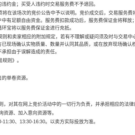
的违约金；买受人违约时交易服务费不予退回。
事项将在该场次的竞价公告中予以说明。竞价成交后，交易服务费
户中有足额自由资金。服务费扣款成功后，服务费保证金将释放
循环宝将以服务费保证金进行充抵。
规则和卖家相应的附加规定，若有不理解或疑问须及时与交易中
方已现场确认实物质量、数量并认同其品质，或在放弃现场确认
不承担由于误解造成的责任。
易规则》。
售的单卷资源。
规则，对其在网上竞价活动中的一切行为负责，并承担相应的法律
查询资源、加入意向资源等。
1:30、13:30-16:30。以卖方实际投放为准。