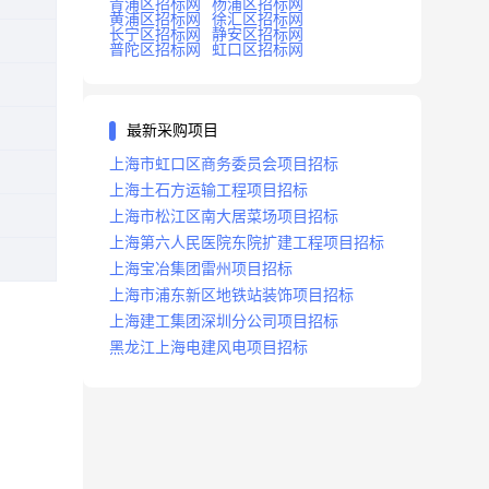
青浦区招标网
杨浦区招标网
黄浦区招标网
徐汇区招标网
长宁区招标网
静安区招标网
普陀区招标网
虹口区招标网
最新采购项目
上海市虹口区商务委员会项目招标
上海土石方运输工程项目招标
上海市松江区南大居菜场项目招标
上海第六人民医院东院扩建工程项目招标
上海宝冶集团雷州项目招标
上海市浦东新区地铁站装饰项目招标
上海建工集团深圳分公司项目招标
黑龙江上海电建风电项目招标