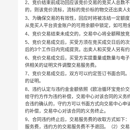
2、竞价结束前成功回应该竞价交易的竞买人总数不
的，则该竞价流标，流标的竞价标的物交还出卖人
3、为确保交易的有效性，回应时将被冻结一定额
从竞买人平台资金账户的可用余额中锁定，如可用
4、竞价交易结束未成交的，交易中心将全额释放
5、竞价交易成交后，买受方须在竞买成交日后的次
后的3个工作日内完成提货。出卖人和买受人另有
6、竞价交易成交后，买受方实提重量或数量与电
供相关的证明文件调整交易服务费。
7、竞价交易成交后，双方可以约定签订书面合同
的证明。
8、违约认定与违约金金额依照《欧冶循环宝竞价
给守约方作为违约补偿，交易中心对该合同的义务
合违约确认的，守约方可以书面方式向交易中心申
约补偿，交易中心对该合同的义务终止。
9、合同违约终止后，交易服务费的收取方式如下
服务费，违约方的交易服务费不予退回。（2）交