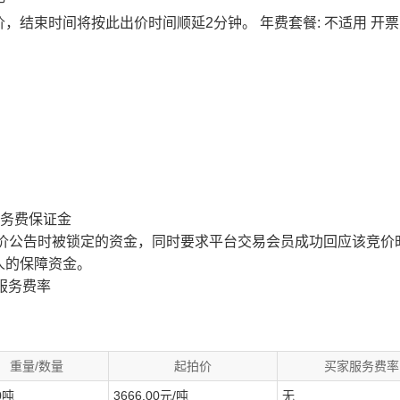
价，结束时间将按此出价时间顺延2分钟。
年费套餐: 不适用
开票
服务费保证金
价公告时被锁定的资金，同时要求平台交易会员成功回应该竞价
人的保障资金。
服务费率
重量/数量
起拍价
买家服务费率
0吨
3666.00元/吨
无