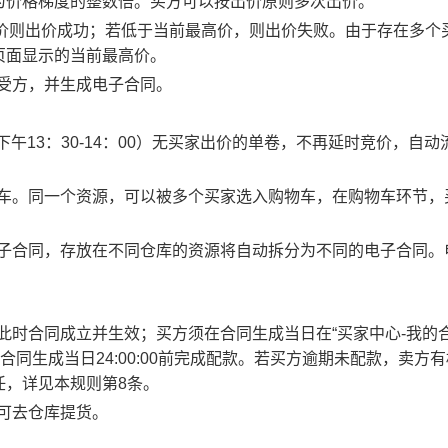
为价格梯度的整数倍。买方可以按出价原则多次出价。
最高价则出价成功；若低于当前最高价，则出价失败。由于存在多个
页面显示的当前最高价。
买受方，并生成电子合同。
0、下午13：30-14：00）无买家出价的单卷，不再延时竞价，自动
物车。同一个资源，可以被多个买家选入购物车，在购物车环节，
电子合同，存放在不同仓库的资源将自动拆分为不同的电子合同。
此时合同成立并生效；买方须在合同生成当日在“买家中心-我的合
合同生成当日24:00:00前完成配款。若买方逾期未配款，卖方
任，详见本规则第8条。
方可去仓库提货。