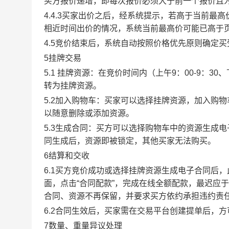
买方报价递增，即每次报价必须大于前一个报价且
4.4.3买家出价之后，经系统提示，若高于当前
相近时间出价的情况，系统当前最高价可能已高于
4.5竞价结束后，系统自动按照价格优先原则确定
5挂牌交易
5.1 挂牌资源：在竞价时间内（上午9：00-9：3
转为挂牌资源。
5.2加入购物车：买家可以选择挂牌资源，加入购
以随意删除或添加资源。
5.3生成合同：买方可以选择购物车中的资源生成
同生成后，资源即被锁定，其他买家无法购买。
6结算和交收
6.1买方竞价成功或选择挂牌资源生成电子合同后，
面，点击“合同配款”，完成在线全额配款，最迟应于
合同、资源不再保留，并要求买方依约承担违约责
6.2合同生效后，买家需在交易平台创建提单后，
7数量、重量异议处理