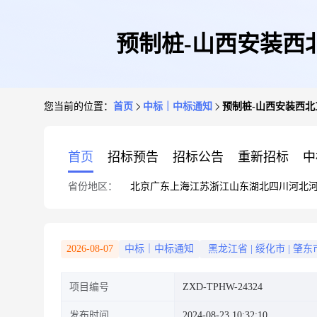
预制桩-山西安装西
您当前的位置：
首页
中标｜中标通知
预制桩-山西安装西北
首页
招标预告
招标公告
重新招标
中
省份地区：
北京
广东
上海
江苏
浙江
山东
湖北
四川
河北
2026-08-07
中标｜中标通知
黑龙江省
|
绥化市
|
肇东
项目编号
ZXD-TPHW-24324
发布时间
2024-08-23 10:32:10