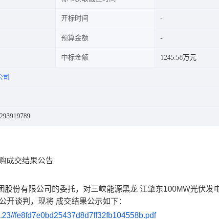
开标时间
预算金额
中标金额
1245.58万元
公司
3919789
采购成交结果公告
股份有限公司的委托，对三峡能源黑龙 江肇东100MW光伏发
进行公开谈判，现将 成交结果公示如下：
e8fd7e0bd25437d8d7ff32fb104558b.pdf