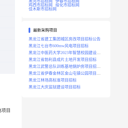
黑河市招标网
伊春市招标网
鸡西市招标网
绥化市招标网
佳木斯市招标网
最新采购项目
黑龙江省建工集团城区房改项目招标公告
黑龙江七台市600mw风电项目招标
黑龙江中医药大学2023年智慧校园建设项
目招标公告
黑龙江省勃利县成片土地开发项目招标
黑龙江武警总队训练基地锅炉房项目招标
公示
黑龙江省伊春金林区金山屯镇公园项目招
标公告
黑龙江林场高标准项目招标
黑龙江大庆监狱建设项目招标
电项目