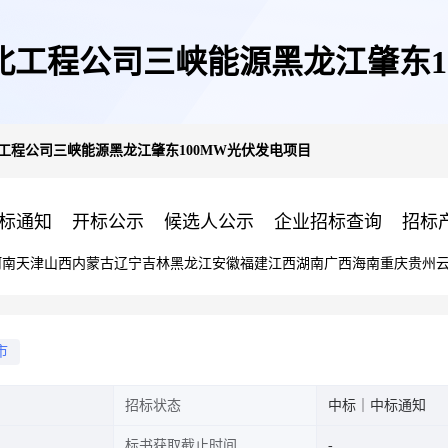
北工程公司三峡能源黑龙江肇东1
工程公司三峡能源黑龙江肇东100MW光伏发电项目
标通知
开标公示
候选人公示
企业招标查询
招标
河南
天津
山西
内蒙古
辽宁
吉林
黑龙江
安徽
福建
江西
湖南
广西
海南
重庆
贵州
市
招标状态
中标｜中标通知
标书获取截止时间