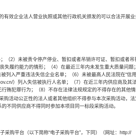
的有效企业法人营业执照或其他行政机关颁发的可以合法开展业
格；（
2
）未被责令停产停业、暂扣或者吊销许可证、暂扣或者吊
丧失履约能力的情形；（
4
）在最近三年内未发生重大质量问题
未被列入严重违法失信企业名单；（
6
）
未被最高人民法院在
“信
gov.cn/
）列入失信被执行人名单
；（
7
）在近三年内供应商及其
无行贿犯罪行为；（
8
）不存在法律法规规定的不得存在的其他情
采购活动公正性的法人或者其他组织不得参与本次采购活动，法
系的不同供应商不得同时参加本项目同一标段采购活动。
子采购平台（以下简称
“电子采购平台”，下同）（网址：
http://