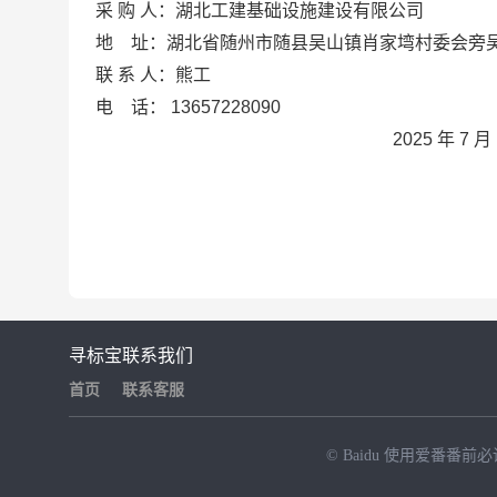
采
购
人：
湖北工建基础设施建设有限公司
地
址：
湖北省随州市随县吴山镇肖家塆村委会旁
联
系
人：
熊工
电
话：
13657228090
2025 年
7
月
寻标宝
联系我们
首页
联系客服
© Baidu
使用爱番番前必