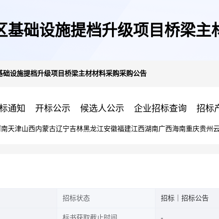
区基础设施提档升级项目桥梁主
基础设施提档升级项目桥梁主材材料采购采购公告
标通知
开标公示
候选人公示
企业招标查询
招标
河南
天津
山西
内蒙古
辽宁
吉林
黑龙江
安徽
福建
江西
湖南
广西
海南
重庆
贵州
招标状态
招标｜招标公告
标书获取截止时间