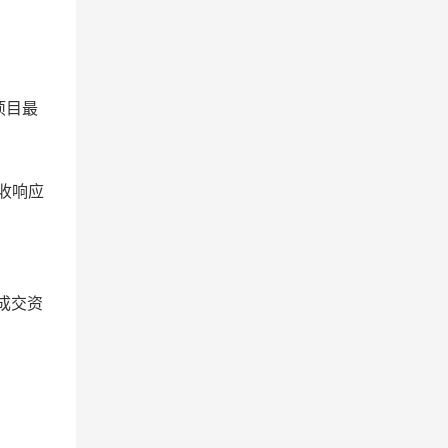
项目最
收响应
成交资