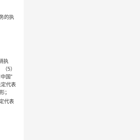
务的执
销执
；（
5
）
用中国”
法定代表
形；
定代表