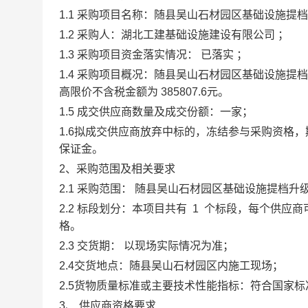
1.1
采购项目
名称：
随县
吴山
石材园区基础设施提档
1.2
采购人
：
湖北工建基础设施建设有限公司
；
1.3
采购项目资金落实情况
：
已落实
；
1.4
采购项目概况
：
随县
吴山
石材园区基础设施提档
高限价不含税金额为
385807.6
元
。
1.5
成交供应商数量及成交份额：
一家
；
1.6
拟成交供应商放弃中标的，冻结参与采购资格，
保证金。
2、采购范围及相关要求
2.1
采购范围：
随县
吴山
石材园区基础设施提档升
2.2
标段划分：
本项目共有
1
个标段，每个供应商
格。
2.3
交货期：
以现场实际情况为准；
2.4
交货地点
：
随县
吴山
石材园区内施工现场；
2.5
货物质量标准或主要技术性能指标
：
符合国家标
3、
供应商资格要求