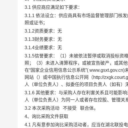
3.1
供应商应满足如下要求：
3.1.1
依法设立
：
供应商具有市场监督管理部门核发
照或证书
；
3.1.2
资质要求：
无
3.1.3
财务要求
：
无
3.1.4
业绩要求
：
无
3.1.5
信誉要求
：
（
1
）未被依法暂停或取消投标资
照；（
3
）未进入清算程序，或被宣告破产，或其他
在“国家企业信用信息公示系统”
( www.gsxt.gov.cn)
网站（
）或中国执行信息公开网（
http://zxgk.court.
人（单位负责人）、拟委任的项目负责人（如有）
3.1.6
其他要求
：
与采购人存在利害关系且可能影响
人（单位负责人）为同一人或者存在控股、管理关
3.2
本次采购活动
不接受
联合体。
4、询比采购文件获取
4.1
凡有意参加询比采购活动者，应当在湖北联投电