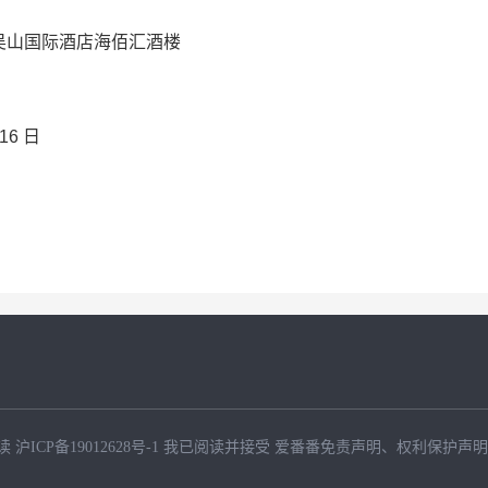
吴山国际酒店海佰汇酒楼
16
日
读
沪ICP备19012628号-1
我已阅读并接受
爱番番免责声明
、
权利保护声明