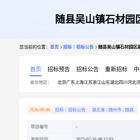
随县吴山镇石材园
您当前的位置：
首页
招标｜招标公告
随县吴山镇石材园区
首页
招标预告
招标公告
重新招标
中
省份地区：
北京
广东
上海
江苏
浙江
山东
湖北
四川
河北
2026-08-06
招标｜招标公告
湖北省
|
随州市
|
随县
项目编号
发布时间
2025-07-16 08:12:03