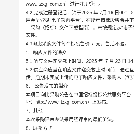
www.ltzxgl.com.cn
）进行注册登记。
4.2
完成注册登记后，请于
2025 年
7
月
16
日
00：0
用会员登录
“电子采购平台”，在所申请标段缴费并
—采购（招标）文件下载指南）。未按规定从“电子采
文件。
4.3
询比采购文件每个标段售价
/
元，售后不退
。
5、响应文件的递交
5.1
响应文件
递
交截止时间：
2025 年
7
月
23
日
14
5.2
供应商
应当在响应文件递交截止时间前，通过互
传。逾期未完成上传的电子响应文件，采购人（“电
6、
公告发布的媒介
本项目询比采购公告在
中国招标投标公共服务平台
址：
http:// www.ltzxgl.com.cn
）
上发布。
7、其他
本次采购评审办法采用
经评审的最低价法
。
8、联系方式