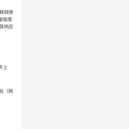
联网使
册指南
收其响应
件上
台（网