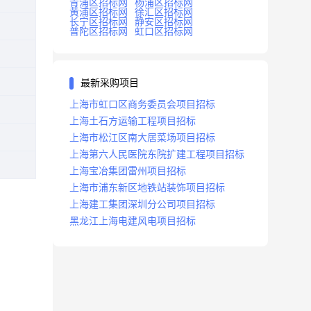
青浦区招标网
杨浦区招标网
黄浦区招标网
徐汇区招标网
长宁区招标网
静安区招标网
普陀区招标网
虹口区招标网
最新采购项目
上海市虹口区商务委员会项目招标
上海土石方运输工程项目招标
上海市松江区南大居菜场项目招标
上海第六人民医院东院扩建工程项目招标
上海宝冶集团雷州项目招标
上海市浦东新区地铁站装饰项目招标
上海建工集团深圳分公司项目招标
黑龙江上海电建风电项目招标