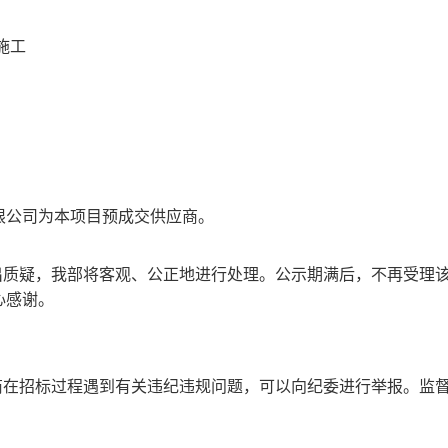
施工
；
。
限公司
为本项目预成交供应商
。
出质疑，我部将客观、公正地进行处理。公示期满后，不再受理
心感谢。
商
在
招标
过程遇到有关违纪违规问题，可以向纪委进行举报。
监