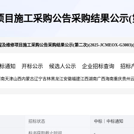
施工采购公告采购结果公示(第二次)(
及维修项目施工采购公告采购结果公示(第二次)(2025-JCMEOX-G3003)(
(第1包)
标通知
开标公示
候选人公示
企业招标查询
招标
河南
天津
山西
内蒙古
辽宁
吉林
黑龙江
安徽
福建
江西
湖南
广西
海南
重庆
贵州
招标状态
中标｜中标通知
标书获取截止时间