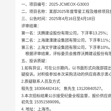
一、项目编号：
2025-JCMEOX-G3003
二、项目名称：
某部
2025
年度零星工程及维修项目
三、公告时间：
202
5
年
4
月
1
6
日至
4
月
1
8
日
评审结果
：
第一名：沃腾建设股份有限公司，下浮率
13.25%
；
第二名：
上海建溧建设集团有限公司
，下浮率
11%
第三名：上海文宇建设集团有限公司，下浮率
10%
根据评审结果
，
评标委员会
推荐沃腾建设
股份有
五、
投诉质疑
：
1.
如有异议，可在公示期内，以书面形式向我部提
疑投诉。对积极参加本次采购活动的供应商表示衷
2
.
质疑
联系人员及
方式
程先生
18306482416
； 焦先生
13120840527
。
3
.
本次招标
结果
公示
接受纪委全程监督，报价
供应
初先生
15351589099
。
4.
地址
：上海市
。