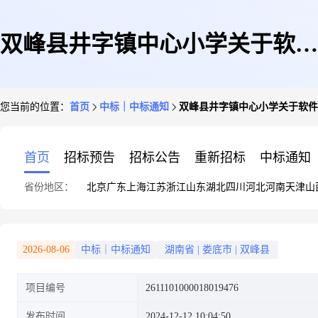
双峰县井字镇中心小学关于软件
您当前的位置：
首页
中标｜中标通知
双峰县井字镇中心小学关于软件
运维服务的网上超市采购项目成
首页
招标预告
招标公告
重新招标
中标通知
省份地区：
北京
广东
上海
江苏
浙江
山东
湖北
四川
河北
河南
天津
山
交公告
2026-08-06
中标｜中标通知
湖南省
|
娄底市
|
双峰县
项目编号
2611101000018019476
发布时间
2024-12-12 10:04:50