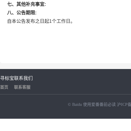
七、其他补充事宜:
八、公告期限:
自本公告发布之日起1个工作日。
寻标宝
联系我们
首页
联系客服
© Baidu
使用爱番番前必读
沪ICP备
NEW
HOT