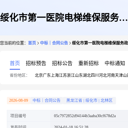
绥化市第一医院电梯维保服务政
您当前的位置：
首页
中标｜合同公告
绥化市第一医院电梯维保服务政
府采购合同公告
首页
招标预告
招标公告
重新招标
中标通知
省份地区：
北京
广东
上海
江苏
浙江
山东
湖北
四川
河北
河南
天津
山
2026-08-09
中标｜合同公告
黑龙江省
|
绥化市
|
北林区
项目编号
05c7972852d94144b3aaba30cf678d2a
发布时间
2024-01-18 16:51:28