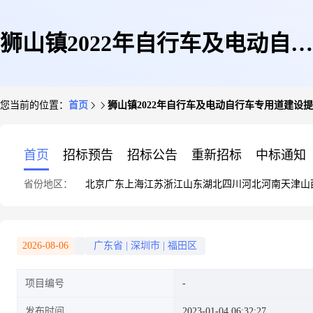
狮山镇2022年自行车及电动自行
您当前的位置：
首页
狮山镇2022年自行车及电动自行车专用道建设
车专用道建设提升工程(二期)小
首页
招标预告
招标公告
重新招标
中标通知
省份地区：
北京
广东
上海
江苏
浙江
山东
湖北
四川
河北
河南
天津
山
塘片改造类投标文件
2026-08-06
广东省
|
深圳市
|
福田区
项目编号
发布时间
2023-01-04 06:32:27