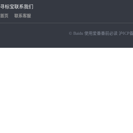
寻标宝
联系我们
首页
联系客服
© Baidu
使用爱番番前必读
沪ICP备
NEW
HOT
暂时没有搜索结果…