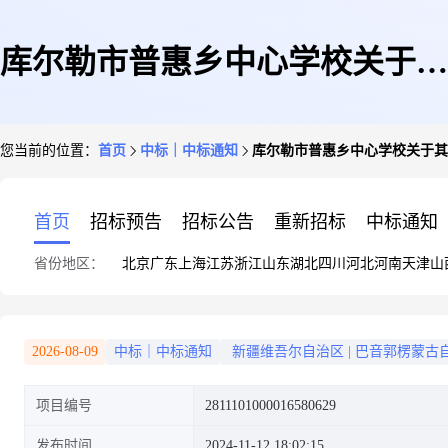
库尔勒市普惠乡中心学校关于其
您当前的位置：
首页
中标｜中标通知
库尔勒市普惠乡中心学校关于其
他果品的服务市场采购项目成交
首页
招标预告
招标公告
重新招标
中标通知
省份地区：
北京
广东
上海
江苏
浙江
山东
湖北
四川
河北
河南
天津
山
公告
2026-08-09
中标｜中标通知
新疆维吾尔自治区
|
巴音郭楞蒙古
项目编号
2811101000016580629
发布时间
2024-11-12 18:02:15