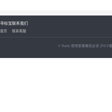
寻标宝
联系我们
首页
联系客服
© Baidu
使用爱番番前必读
沪ICP备
NEW
HOT