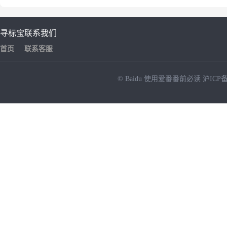
寻标宝
联系我们
首页
联系客服
© Baidu
使用爱番番前必读
沪ICP备
NEW
HOT
暂时没有搜索结果…