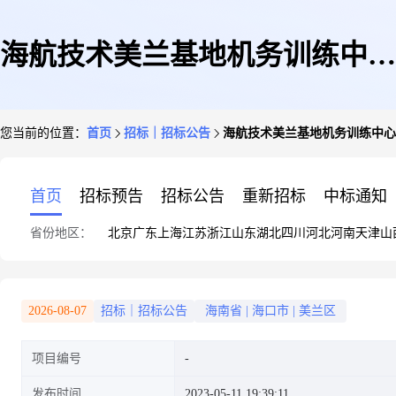
海航技术美兰基地机务训练中心
您当前的位置：
首页
招标｜招标公告
海航技术美兰基地机务训练中心
办公区域改造项目比价公告
首页
招标预告
招标公告
重新招标
中标通知
省份地区：
北京
广东
上海
江苏
浙江
山东
湖北
四川
河北
河南
天津
山
2026-08-07
招标｜招标公告
海南省
|
海口市
|
美兰区
项目编号
发布时间
2023-05-11 19:39:11