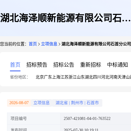
湖北海泽顺新能源有限公司石首
您当前的位置：
首页
立项信息
湖北海泽顺新能源有限公司石首分公司
分公司夏新发湖北省荆州市石首
首页
招标预告
招标公告
重新招标
中标通知
省份地区：
北京
广东
上海
江苏
浙江
山东
湖北
四川
河北
河南
天津
山
市调关镇桂家铺村二组42号
2026-08-07
立项信息
湖北省
|
荆州市
|
石首市
项目编号
2507-421081-04-01-763522
15KW屋顶分布式光伏发电项目
发布时间
2025-07-30 10:19:11