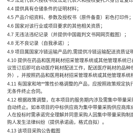
4.3
法定代表人授权书及法定代表人和授权委托人身份证复
4.4
提供具有仓储条件的证明材料；
4.5
产品介绍资料、参数及授权书（原件备查）彩色打印件
4.6
国家对该行业或项目要求的其他相关资质；
4.7
无违法违纪记录（并提供中国裁判文书网网页截图）；
4.8
无不良记录（自我承诺）；
4.9
项目属国家冷链运输产品的,需提供冷链运输配送资质证
4.10
提供在药品和医用耗材招采管理系统或其他管理系统已
议签订后即可启动医疗耗材配送工作，配送医疗耗材的品种
外），并按照药品和医用耗材招采管理系统或其他管理系统
4.11
有国家和地**策性价格调整的产品，应按照政策规定
无条件终止合同。
4.12
根据政策调整，在本项目的服务期内涉及需集中带量采
自动终止。如本项目的中标供应商为集中带量采购供应商库
人在投标时需承诺完全理解并同意采购人因集中带量采购制
购人发生法律纠纷（提供承诺函，格式自拟）。
4.13
该项目采购公告截图