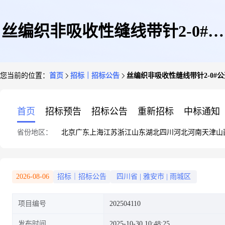
丝编织非吸收性缝线带针2-0#公
您当前的位置：
首页
招标｜招标公告
丝编织非吸收性缝线带针2-0#
开招标公告
首页
招标预告
招标公告
重新招标
中标通知
省份地区：
北京
广东
上海
江苏
浙江
山东
湖北
四川
河北
河南
天津
山
2026-08-06
招标｜招标公告
四川省
|
雅安市
|
雨城区
项目编号
202504110
发布时间
2025-10-30 10:48:25