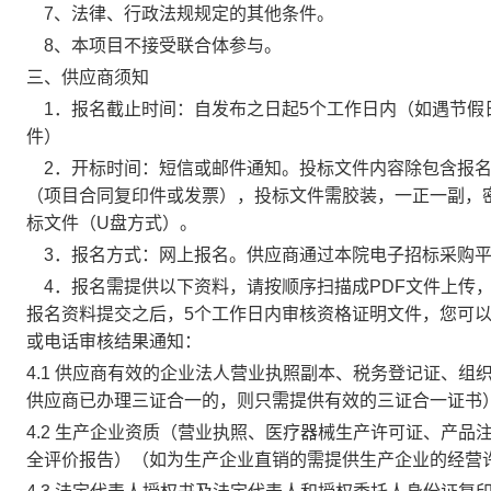
7、法律、行政法规规定的其他条件。
8、本项目不接受联合体参与。
三
、
供应商须知
1．报名截止时间：
自发布之日起5个工作日内（如遇节假
件）
2．开标时间：
短信或邮件通知。
投标文件内容除包含报
（项目合同复印件或发票），投标文件需胶装，一正一副，
标文件（U盘方式）。
3．报名方式：
网上报名。
供应商通过本院电子招标采购
4．报名需提供以下资料，
请按顺序扫描成PDF文件
上传
报名资料提交之后，
5个工作日内审核资格证明文件，
您可
或电话审核结果通知：
4.1
供应商有效的企业法人营业执照副本、税务登记证、组
供应商已办理三证合一的，则只需提供有效的三证合一证书
4.2
生产企业资质（营业执照、医疗器械生产许可证、产品注
全评价报告）（如为生产企业直销的需提供生产企业的经营许