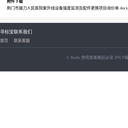
附件下载
荆门市掇刀人民医院紫外线设备强度监测及配件更换项目询价单.docx
寻标宝
联系我们
首页
联系客服
© Baidu
使用爱番番前必读
沪ICP备
NEW
HOT