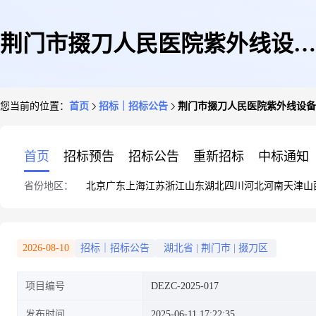
荆门市掇刀人民医院紫外线设备
您当前的位置：
首页
招标｜招标公告
荆门市掇刀人民医院紫外线设备
强度监测及配件更换(二次)询价
首页
招标预告
招标公告
重新招标
中标通知
省份地区：
北京
广东
上海
江苏
浙江
山东
湖北
四川
河北
河南
天津
山
公告
2026-08-10
招标｜招标公告
湖北省
|
荆门市
|
掇刀区
项目编号
DEZC-2025-017
发布时间
2025-06-11 17:22:35