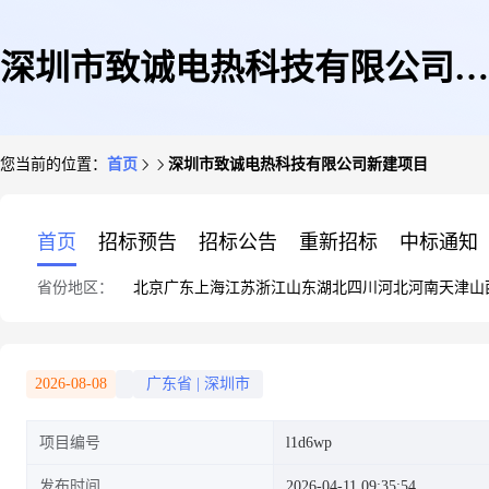
深圳市致诚电热科技有限公司新
您当前的位置：
首页
深圳市致诚电热科技有限公司新建项目
建项目
首页
招标预告
招标公告
重新招标
中标通知
省份地区：
北京
广东
上海
江苏
浙江
山东
湖北
四川
河北
河南
天津
山
2026-08-08
广东省
|
深圳市
项目编号
l1d6wp
发布时间
2026-04-11 09:35:54