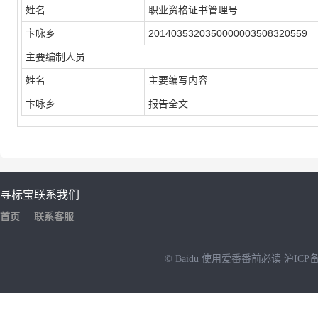
姓名
职业资格证书管理号
卞咏乡
2014035320350000003508320559
主要编制人员
姓名
主要编写内容
卞咏乡
报告全文
寻标宝
联系我们
首页
联系客服
© Baidu
使用爱番番前必读
沪ICP备
NEW
HOT