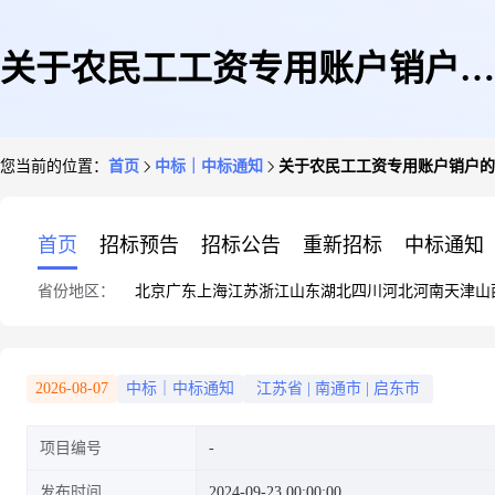
关于农民工工资专用账户销户的
您当前的位置：
首页
中标｜中标通知
关于农民工工资专用账户销户的公
公示(江苏好收成韦恩农化股份
首页
招标预告
招标公告
重新招标
中标通知
省份地区：
北京
广东
上海
江苏
浙江
山东
湖北
四川
河北
河南
天津
山
有限公司2000吨/天废水处理搬
2026-08-07
中标｜中标通知
江苏省
|
南通市
|
启东市
项目编号
迁提升改造项目)
发布时间
2024-09-23 00:00:00