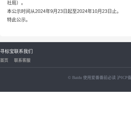
社局）。
本公示时间从2024年9月23日起至2024年10月23日止。
特此公示。
寻标宝
联系我们
首页
联系客服
© Baidu
使用爱番番前必读
沪ICP备
NEW
HOT