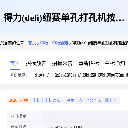
得力(deli)纽赛单孔打孔机按压
您当前的位置：
首页
中标｜中标通知
得力(deli)纽赛单孔打孔机按
式打孔器手工打孔档案打洞机白
首页
招标预告
招标公告
重新招标
中标通知
省份地区：
北京
广东
上海
江苏
浙江
山东
湖北
四川
河北
河南
天津
山
NS088
2026-08-08
中标｜中标通知
黑龙江省
|
七台河市
|
桃山区
项目编号
发布时间
2025-05-30 16:33:04