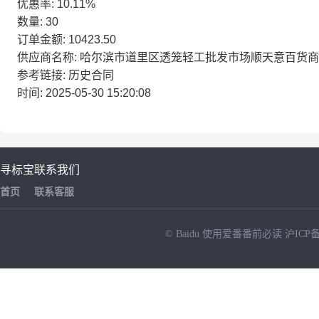
优惠率: 10.11%
数量: 30
订单金额: 10423.50
供应商名称: 哈尔滨市道里区透笼轻工批发市场顺天意百货
参考链接: 历史合同
时间: 2025-05-30 15:20:08
寻标宝
联系我们
首页
联系客服
© Baidu
使用爱番番前必读
沪ICP备
NEW
HOT