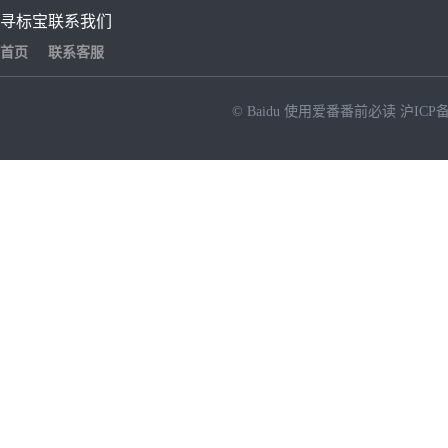
寻标宝
联系我们
首页
联系客服
© Baidu
使用爱番番前必读
沪ICP备
NEW
HOT
暂时没有搜索结果…