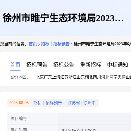
徐州市睢宁生态环境局2023年6
您当前的位置：
首页
招标｜招标预告
徐州市睢宁生态环境局2023年6
月(第3批)政府采购意向公告
首页
招标预告
招标公告
重新招标
中标通知
省份地区：
北京
广东
上海
江苏
浙江
山东
湖北
四川
河北
河南
天津
山
2026-08-08
招标｜招标预告
江苏省
|
徐州市
项目编号
发布时间
2023-06-29 10:26:39