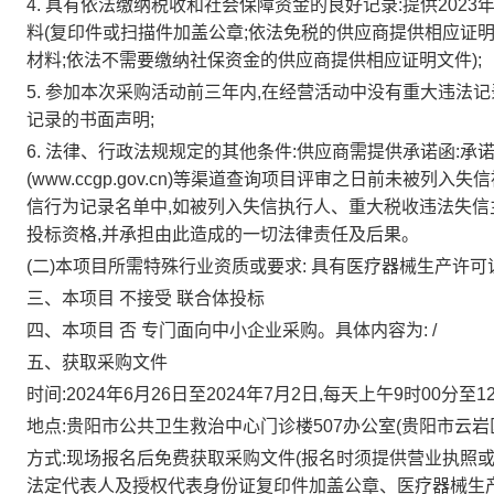
4.
具有依法缴纳税收和社会保障资金的良好记录:提供2023
料(复印件或扫描件加盖公章;依法免税的供应商提供相应证明
材料;依法不需要缴纳社保资金的供应商提供相应证明文件);
5.
参加本次采购活动前三年内,在经营活动中没有重大违法记
记录的书面声明;
6.
法律、行政法规规定的其他条件:供应商需提供承诺函:承诺在“信用中国
(www.ccgp.gov.cn)等渠道查询项目评审之日前未
信行为记录名单中,如被列入失信执行人、重大税收违法失
投标资格,并承担由此造成的一切法律责任及后果。
(二)本项目所需特殊行业资质或要求:
具有医疗器械生产许可
三、本项目
不接受
联合体投标
四、本项目
否
专门面向中小企业采购。具体内容为:
/
五、获取采购文件
时间:2024年6月26日至2024年7月2日,每天上午9时00分至
地点:贵阳市公共卫生救治中心门诊楼507办公室(贵阳市云岩
方式:现场报名后免费获取采购文件(报名时须提供营业执照
法定代表人及授权代表身份证复印件加盖公章、医疗器械生