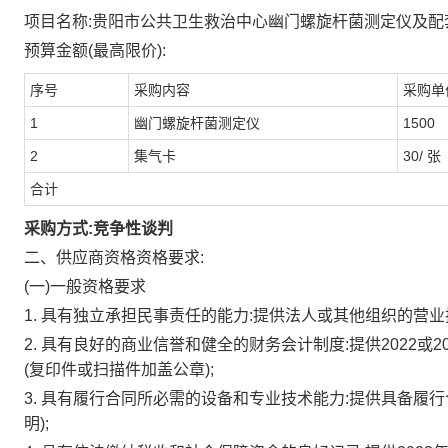
项目名称:贵阳市公共卫生救治中心幽门螺旋杆菌测定仪及配套
预算金额(最高限价):
序号
采购内容
采购单
1
幽门螺旋杆菌测定仪
1500
2
集气卡
30/
张
合计
采购方式:竞争性谈判
二、供应商资格资格要求:
(一)一般资格要求
1.
具有独立承担民事责任的能力:提供法人或其他组织的营业执
2.
具有良好的商业信誉和健全的财务会计制度:提供2022或
(复印件或扫描件加盖公章);
3.
具有履行合同所必需的设备和专业技术能力:提供具备履行
明);