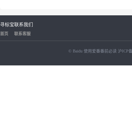
寻标宝
联系我们
首页
联系客服
© Baidu
使用爱番番前必读
沪ICP备
NEW
HOT
暂时没有搜索结果…