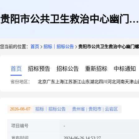
贵阳市公共卫生救治中心幽门螺
您当前的位置：
首页
招标｜招标公告
贵阳市公共卫生救治中心幽门螺
旋杆菌测定仪及配套集气卡采购
首页
招标预告
招标公告
重新招标
中标通知
省份地区：
北京
广东
上海
江苏
浙江
山东
湖北
四川
河北
河南
天津
山
项目(三次)竞争性谈判公告
2026-08-07
招标｜招标公告
贵州省
|
贵阳市
|
云岩区
项目编号
发布时间
2024-06-26 14:53:27