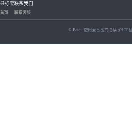
寻标宝
联系我们
首页
联系客服
© Baidu
使用爱番番前必读
沪ICP备
NEW
HOT
暂时没有搜索结果…