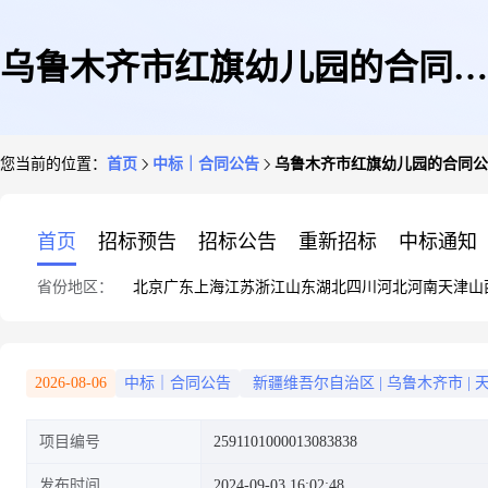
乌鲁木齐市红旗幼儿园的合同公
您当前的位置：
首页
中标｜合同公告
乌鲁木齐市红旗幼儿园的合同公
告
首页
招标预告
招标公告
重新招标
中标通知
省份地区：
北京
广东
上海
江苏
浙江
山东
湖北
四川
河北
河南
天津
山
2026-08-06
中标｜合同公告
新疆维吾尔自治区
|
乌鲁木齐市
|
项目编号
2591101000013083838
发布时间
2024-09-03 16:02:48