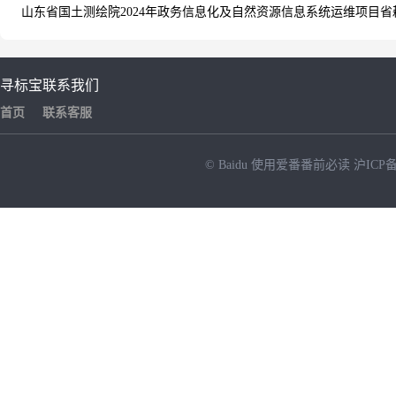
山东省国土测绘院2024年政务信息化及自然资源信息系统运维项目省
寻标宝
联系我们
首页
联系客服
© Baidu
使用爱番番前必读
沪ICP备
NEW
HOT