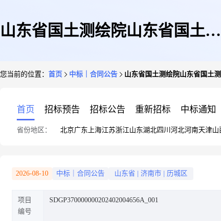
山东省国土测绘院山东省国土测
您当前的位置：
首页
中标｜合同公告
山东省国土测绘院山东省国土测
绘院2024年政务信息化及自然资
首页
招标预告
招标公告
重新招标
中标通知
省份地区：
北京
广东
上海
江苏
浙江
山东
湖北
四川
河北
河南
天津
山
源信息系统运维项目省耕地保护
2026-08-10
中标｜合同公告
山东省
|
济南市
|
历城区
项目
SDGP370000000202402004656A_001
动态监管数据更新、备份及运维
编号