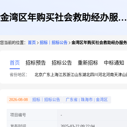
金湾区年购买社会救助经办服务
您当前的位置：
首页
招标｜招标公告
金湾区年购买社会救助经办服务
末期评估招标公告
首页
招标预告
招标公告
重新招标
中标通知
省份地区：
北京
广东
上海
江苏
浙江
山东
湖北
四川
河北
河南
天津
山
2026-08-08
招标｜招标公告
广东省
|
珠海市
|
金湾区
项目编号
发布时间
2025-03-22 09:22:04