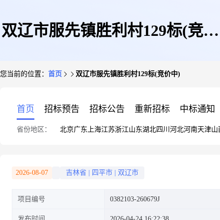
双辽市服先镇胜利村129标(竞价
您当前的位置：
首页
双辽市服先镇胜利村129标(竞价中)
中)
首页
招标预告
招标公告
重新招标
中标通知
省份地区：
北京
广东
上海
江苏
浙江
山东
湖北
四川
河北
河南
天津
山
2026-08-07
吉林省
|
四平市
|
双辽市
项目编号
0382103-260679J
发布时间
2026-04-24 16:22:38