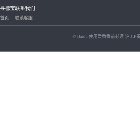
寻标宝
联系我们
首页
联系客服
© Baidu
使用爱番番前必读
沪ICP备
NEW
HOT
暂时没有搜索结果…