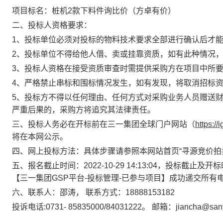
项目标名：桩机2款下料件询比价（方卓有价）
二、投标人资格要求：
1、投标单位必须对投标的物料技术要求全部进行确认后才
2、投标单位不得给他人借、卖或挂靠资质，如有此种情况
3、投标人资格在接受资质审查时需提供采购方在项目中所
4、严格禁止串标和围标情况发生，如有发现，将取消招标
5、投标方不得以任何理由、任何方式对采购业务人员赠送
严重后果的，采购方将追究其法律责任。
三、投标人务必在开标前在三一集团全球门户网站（
https://
将在本网公示。
四、网上投标方法：具体步骤请参照本网站首页“寻源竞价拍
五、报名截止时间：2022-10-29 14:13:04，投标截止及开标
【三一集团GSP平台-投标管理-已参与项目】成功递交所有
六、联系人：邵涛， 联系方式：18888153182
投诉电话:0731- 85835000/84031222。 邮箱：jiancha@sany.