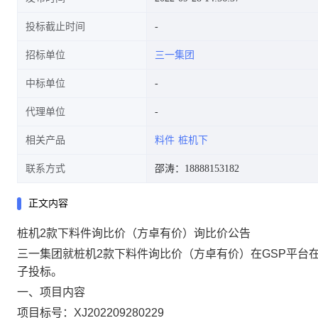
投标截止时间
招标单位
三一集团
中标单位
代理单位
相关产品
料件
桩机下
联系方式
邵涛：18888153182
正文内容
桩机2款下料件询比价（方卓有价）询比价公告
三一集团就桩机2款下料件询比价（方卓有价）在GSP平台
子投标。
一、项目内容
项目标号：XJ202209280229