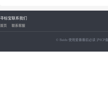
寻标宝
联系我们
首页
联系客服
© Baidu
使用爱番番前必读
沪ICP备
NEW
HOT
暂时没有搜索结果…