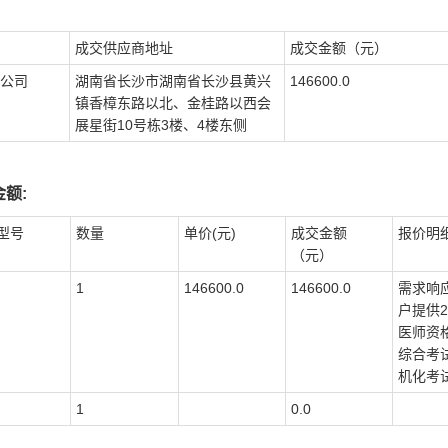
成交供应商地址
成交金额（元）
公司
湖南省长沙市湖南省长沙县黄兴
146600.0
镇香樟东路以北、金桂路以西会
展星街10号栋3楼、4楼东侧
额:
型号
数量
单价(元)
成交金额
报价明
（元）
1
146600.0
146600.0
需求响
户提供2
医师资
综合考
机化考
1
0.0