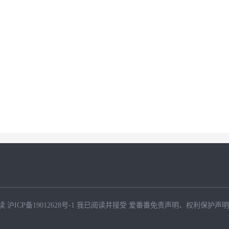
读
沪ICP备19012628号-1
我已阅读并接受
爱番番免责声明
、
权利保护声明