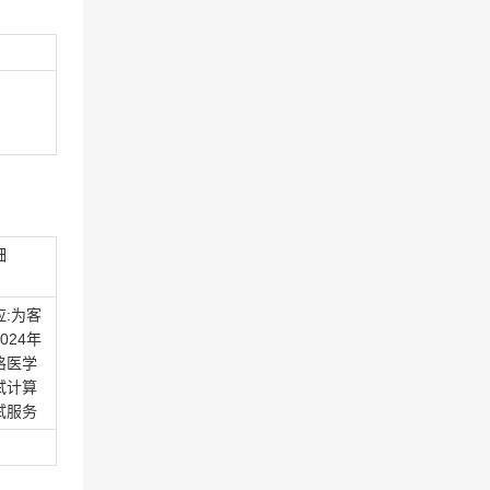
细
应:为客
024年
格医学
试计算
试服务