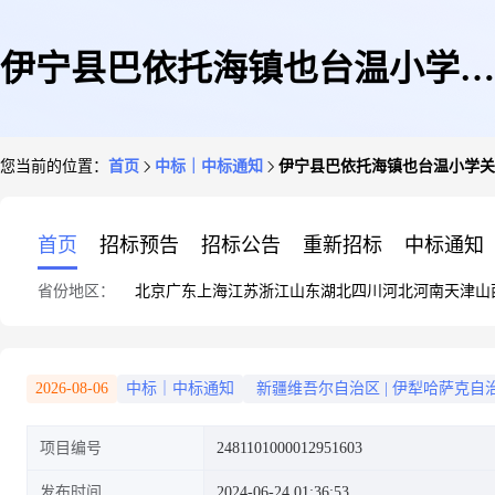
伊宁县巴依托海镇也台温小学关
您当前的位置：
首页
中标｜中标通知
伊宁县巴依托海镇也台温小学关
于课业本/教学用本的网上超市
首页
招标预告
招标公告
重新招标
中标通知
省份地区：
北京
广东
上海
江苏
浙江
山东
湖北
四川
河北
河南
天津
山
采购项目成交公告
2026-08-06
中标｜中标通知
新疆维吾尔自治区
|
伊犁哈萨克自
项目编号
2481101000012951603
发布时间
2024-06-24 01:36:53