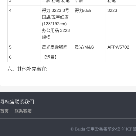
3
华辰 粉笔 粉笔
华辰
粉笔
4
得力 3223 3号
得力/deli
3223
国旗/五星红旗
(128*192cm)
办公用品 3223
旗帜
5
晨光墨囊钢笔
晨光/M&G
AFPW5702
6
【运费】
六、其他补充事宜:
寻标宝
联系我们
首页
联系客服
© Baidu
使用爱番番前必读
沪ICP备