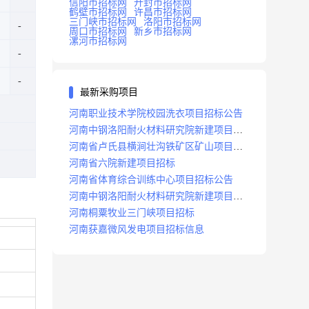
信阳市招标网
开封市招标网
鹤壁市招标网
许昌市招标网
三门峡市招标网
洛阳市招标网
周口市招标网
新乡市招标网
漯河市招标网
最新采购项目
河南职业技术学院校园洗衣项目招标公告
河南中钢洛阳耐火材料研究院新建项目招
标
河南省卢氏县横涧壮沟铁矿区矿山项目招
标公告
河南省六院新建项目招标
河南省体育综合训练中心项目招标公告
河南中钢洛阳耐火材料研究院新建项目招
标
河南桐粟牧业三门峡项目招标
河南获嘉微风发电项目招标信息