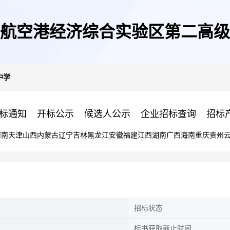
航空港经济综合实验区第二高级
中学
标通知
开标公示
候选人公示
企业招标查询
招标
河南
天津
山西
内蒙古
辽宁
吉林
黑龙江
安徽
福建
江西
湖南
广西
海南
重庆
贵州
招标状态
标书获取截止时间