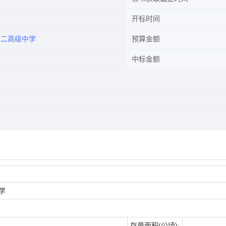
开标时间
第二高级中学
预算金额
中标金额
学
存量面积(公顷):