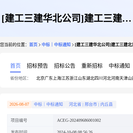
[建工三建华北公司]建工三建北
您当前的位置：
首页
中标｜中标通知
[建工三建华北公司]建工三建
京分公司内丘县德普片区基础配
首页
招标预告
招标公告
重新招标
中标通知
省份地区：
北京
广东
上海
江苏
浙江
山东
湖北
四川
河北
河南
天津
山
套设施建设项目勘察-设计-施工
2026-08-07
中标｜中标通知
河北省
|
邢台市
|
内丘县
项目编号
ACEG-202409686001002
EPC工程总承包项目路缘石安装
发布时间
2024-10-08 08:56:26