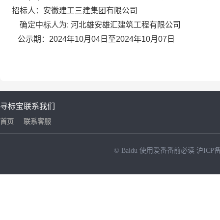
招标人：安徽建工三建集团有限公司
确定中标人为
:
河北雄安雄汇建筑工程有限公司
公示期：
2024
年
10
月
04
日至
2024
年
10
月
07
日
寻标宝
联系我们
首页
联系客服
© Baidu
使用爱番番前必读
沪ICP备
NEW
HOT