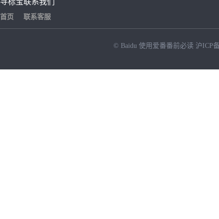
寻标宝
联系我们
首页
联系客服
© Baidu
使用爱番番前必读
沪ICP备
NEW
HOT
暂时没有搜索结果…