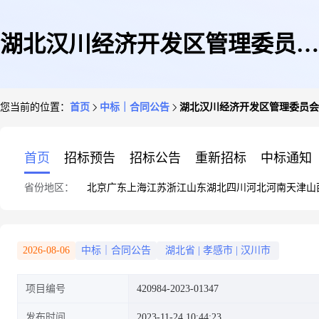
湖北汉川经济开发区管理委员会
您当前的位置：
首页
中标｜合同公告
湖北汉川经济开发区管理委员会
本级开发区办公家具采购计划合
首页
招标预告
招标公告
重新招标
中标通知
省份地区：
北京
广东
上海
江苏
浙江
山东
湖北
四川
河北
河南
天津
山
同公告
2026-08-06
中标｜合同公告
湖北省
|
孝感市
|
汉川市
项目编号
420984-2023-01347
发布时间
2023-11-24 10:44:23